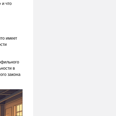
 и что
что имеет
ости
офильного
ности в
ого закона