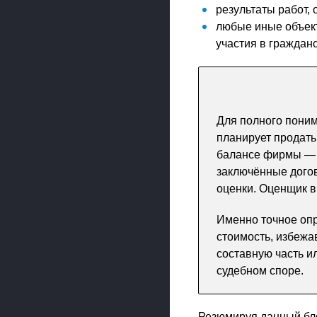
результаты работ,
любые иные объект
участия в граждан
Для полного поним
планирует продать
балансе фирмы — н
заключённые догов
оценки. Оценщик в
Именно точное опр
стоимость, избежав
составную часть и
судебном споре.
Резюмируя данный бло