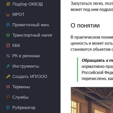
Запутаться легко, поэ
Подбор ОКВЭД
может под ним подраз
МРОТ
О понятии
Прожиточный мин.
Транспортный налог
В практическом понима
ценность и может хоть
КБК
становится объектом 
РК в регионах
Обращаясь к п
Инструменты
нормативно-пра
Российской Фед
Создать ИП/ООО
перечислено, ка
Термины
Службы
Рубрикатор