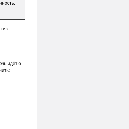
нность,
я из
ечь идёт о
нить: