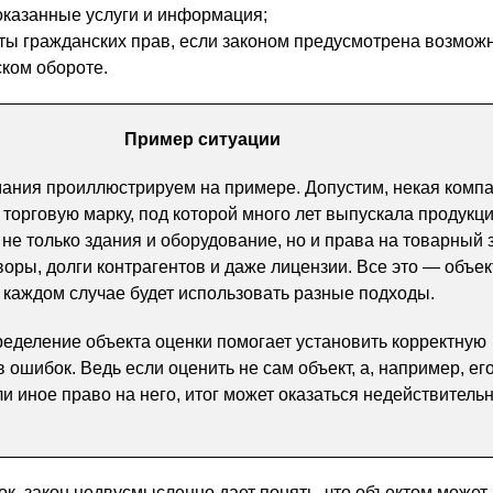
 оказанные услуги и информация;
ы гражданских прав, если законом предусмотрена возможн
ском обороте.
Пример ситуации
ания проиллюстрируем на примере. Допустим, некая комп
 торговую марку, под которой много лет выпускала продукц
е только здания и оборудование, но и права на товарный з
оры, долги контрагентов и даже лицензии. Все это — объе
 каждом случае будет использовать разные подходы.
еделение объекта оценки помогает установить корректную
 ошибок. Ведь если оценить не сам объект, а, например, ег
ли иное право на него, итог может оказаться недействитель
к, закон недвусмысленно дает понять, что объектом может