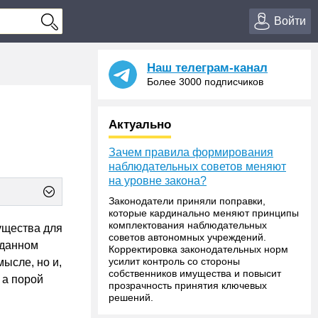
Войти
Наш телеграм-канал
Более 3000 подписчиков
Актуально
Зачем правила формирования
наблюдательных советов меняют
на уровне закона?
Законодатели приняли поправки,
которые кардинально меняют принципы
комплектования наблюдательных
ущества для
советов автономных учреждений.
 данном
Корректировка законодательных норм
усилит контроль со стороны
ысле, но и,
собственников имущества и повысит
 а порой
прозрачность принятия ключевых
решений.