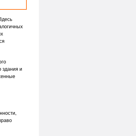
Здесь
алогичных
их
ся
ого
о здания и
аженные
нности,
право