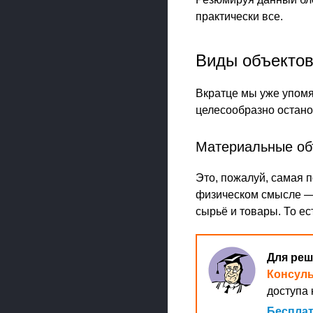
практически все.
Виды объектов
Вкратце мы уже упомян
целесообразно остано
Материальные об
Это, пожалуй, самая п
физическом смысле — 
сырьё и товары. То ест
Для реш
Консул
доступа 
Бесплат