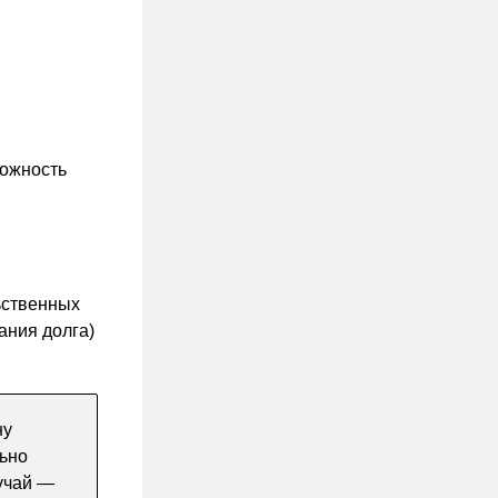
можность
ьственных
ания долга)
ну
льно
лучай —