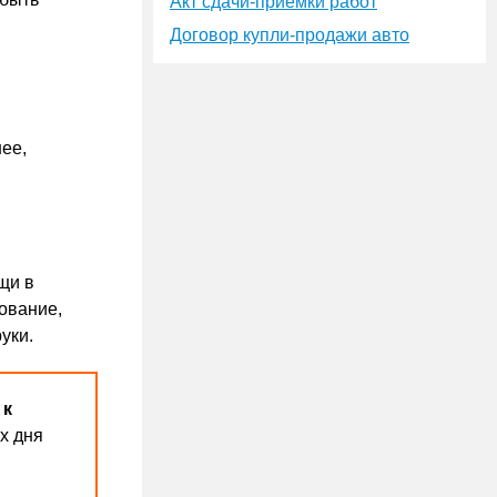
Акт сдачи-приёмки работ
Договор купли-продажи авто
ее,
щи в
ование,
уки.
 к
х дня