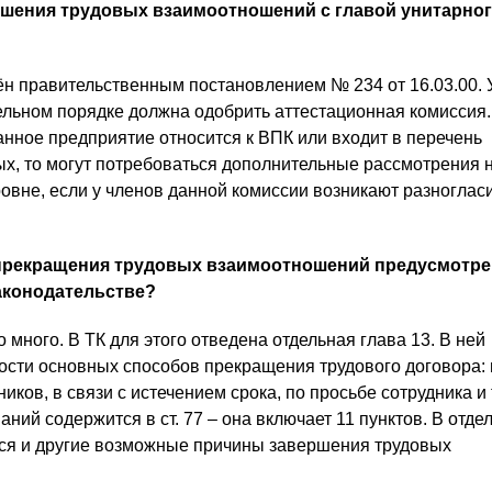
ршения трудовых взаимоотношений с главой унитарно
ён правительственным постановлением № 234 от 16.03.00. У
ельном порядке должна одобрить аттестационная комиссия.
анное предприятие относится к ВПК или входит в перечень
ых, то могут потребоваться дополнительные рассмотрения 
овне, если у членов данной комиссии возникают разноглас
.
прекращения трудовых взаимоотношений предусмотре
аконодательстве?
 много. В ТК для этого отведена отдельная глава 13. В ней
сти основных способов прекращения трудового договора: 
иков, в связи с истечением срока, по просьбе сотрудника и 
ний содержится в ст. 77 – она включает 11 пунктов. В отде
ся и другие возможные причины завершения трудовых