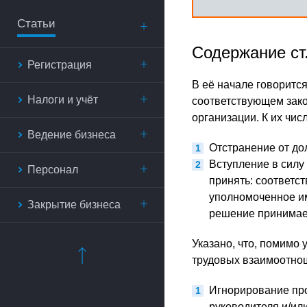
Статьи
Содержание ст
Регистрация
В её начале говоритс
Налоги и учёт
соответствующем зако
организации. К их чис
Ведение бизнеса
Отстранение от до
Вступление в силу
Персонал
принять: соответс
уполномоченное им
Закрытие бизнеса
решение принимает
Указано, что, помимо
трудовых взаимоотнош
Игнорирование про
руководителя и/ил