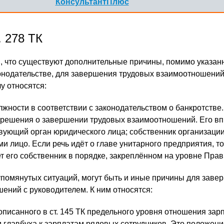
КонсультантПлюс
. 278 ТК
я, что существуют дополнительные причины, помимо указан
нодательстве, для завершения трудовых взаимоотношений
лу относятся:
лжности в соответствии с законодательством о банкротстве.
 решения о завершении трудовых взаимоотношений. Его в
твующий орган юридического лица; собственник организации
и лицо. Если речь идёт о главе унитарного предприятия, т
 его собственник в порядке, закреплённом на уровне Прав
 упомянутых ситуаций, могут быть и иные причины для заве
ений с руководителем. К ним относятся:
писанного в ст. 145 ТК предельного уровня отношения зарп
и главбуха к зарплатам рядовых сотрудников. Это положени