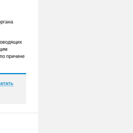
органа
ководящих
ющим
по причине
атать