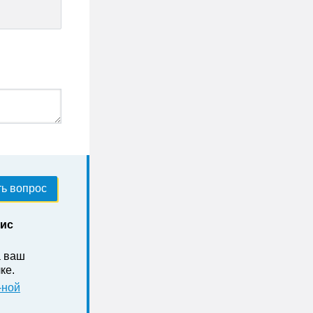
ь вопрос
нис
а ваш
ке .
-ной