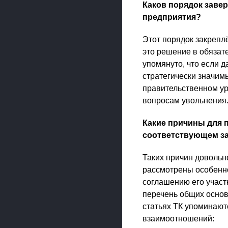
Каков порядок заве
предприятия?
Этот порядок закрепл
это решение в обязат
упомянуто, что если д
стратегически значим
правительственном ур
вопросам увольнения
Какие причины для 
соответствующем з
Таких причин довольно
рассмотрены особенно
соглашению его участн
перечень общих основа
статьях ТК упоминают
взаимоотношений: