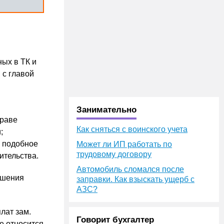
ных в ТК и
 с главой
Занимательно
праве
Как сняться с воинского учета
;
о подобное
Может ли ИП работать по
трудовому договору
ительства.
Автомобиль сломался после
ршения
заправки. Как взыскать ущерб с
АЗС?
лат зам.
Говорит бухгалтер
е относится