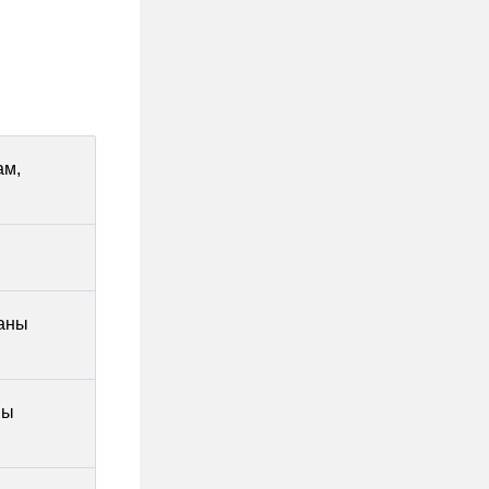
ам,
раны
ны