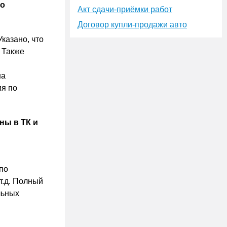
го
Акт сдачи-приёмки работ
Договор купли-продажи авто
казано, что
 Также
на
ия по
ны в ТК и
по
т.д. Полный
льных