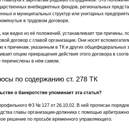
ударственных внебюджетных фондов, региональных предста
нных и муниципальных структур или унитарных предприят
помянутые в трудовом договоре.
 как видно из её положений, устанавливает три причины, п
овой договор с главой организации. Они носят вспомогате
ю к причинам, указанным в ТК и других общефедеральных з
ивает опцию прекращения действия этого договора в соотв
 перечислены в нём самом.
осы по содержанию ст. 278 ТК
ьстве о банкротстве упоминает эта статья?
 профильного ФЗ № 127 от 26.10.02. В ней прописан порядок
одства главы организации-должника с помощью арбитражног
ное решение по просьбе временного управляющего.