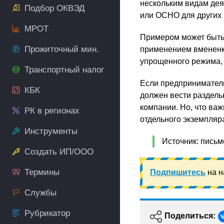
нескольким видам дея
Подбор ОКВЭД
или ОСНО для других 
МРОТ
Примером может быть 
Прожиточный мин.
применением вмененк
упрощенного режима,
Транспортный налог
Если предпринимател
КБК
должен вести раздель
компании. Но, что ва
РК в регионах
отдельного экземпляр
Инструменты
Источник: письм
Создать ИП/ООО
Термины
Подпишитесь
на н
Службы
Рубрикатор
Поделиться: