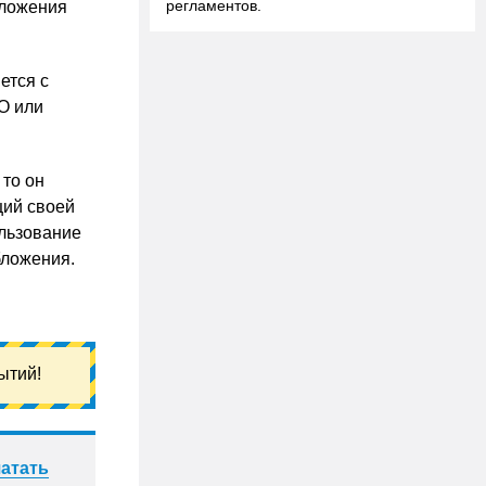
регламентов.
бложения
ется с
О или
то он
ций своей
ользование
бложения.
ытий!
атать