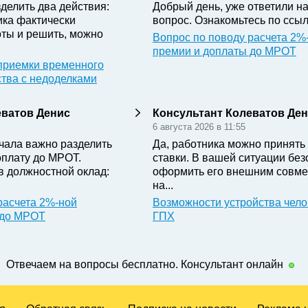
делить два действия:
Добрый день, уже ответили н
ика фактически
вопрос. Ознакомьтесь по ссыл
ты и решить, можно
Вопрос по поводу расчета 2%
премии и доплаты до МРОТ
приемки временного
ства с недоделками
еватов Денис
Консультант Колеватов Де
6 августа 2026 в 11:55
чала важно разделить
Да, работника можно принять 
оплату до МРОТ.
ставки. В вашей ситуации бе
в должностной оклад:
оформить его внешним совме
на...
расчета 2%-ной
Возможности устройства чело
 до МРОТ
ГПХ
Отвечаем на вопросы бесплатно. Консультант онлайн