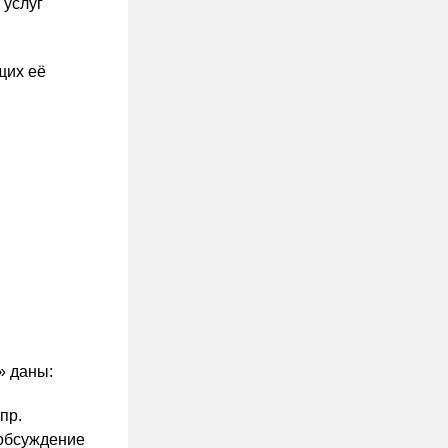
 услуг
щих её
» даны:
пр.
 обсуждение