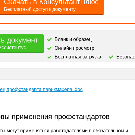
Скачать в КонсультантПлюс
Бесплатный доступ к документу
ть документ
Бланк и образец
Ассистентус
Онлайн просмотр
Бесплатная загрузка
Безопа
зец профстандарта парикмахера .doc
овы применения профстандартов
ы могут применяться работодателями в обязательном и