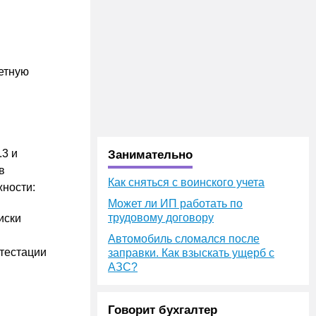
етную
.3 и
Занимательно
в
Как сняться с воинского учета
жности:
Может ли ИП работать по
трудовому договору
иски
Автомобиль сломался после
тестации
заправки. Как взыскать ущерб с
АЗС?
Говорит бухгалтер