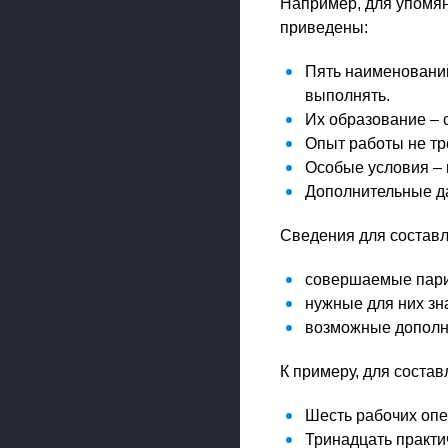
Например, для упомян
приведены:
Пять наименований
выполнять.
Их образование – 
Опыт работы не тр
Особые условия –
Дополнительные д
Сведения для состав
совершаемые пари
нужные для них зн
возможные дополн
К примеру, для соста
Шесть рабочих опе
Тринадцать практи