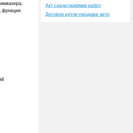
рикмахера,
Акт сдачи-приёмки работ
, функция
Договор купли-продажи авто
ий