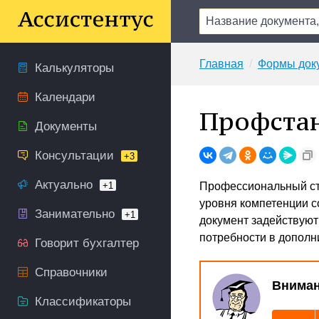
Главная
Формы док
Калькуляторы
Календари
Профстан
Документы
Консультации
+3
Актуально
+1
Профессиональный ст
уровня компетенции с
Занимательно
+1
документ задействуют
потребности в дополн
Говорит бухгалтер
Справочники
Вниман
Классификаторы