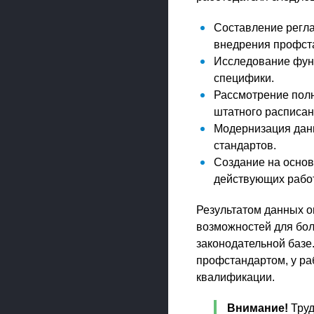
Составление регла
внедрения профста
Исследование функ
специфики.
Рассмотрение полн
штатного расписан
Модернизация дан
стандартов.
Создание на основ
действующих работ
Результатом данных о
возможностей для бол
законодательной базе.
профстандартом, у ра
квалификации.
Внимание!
Труд