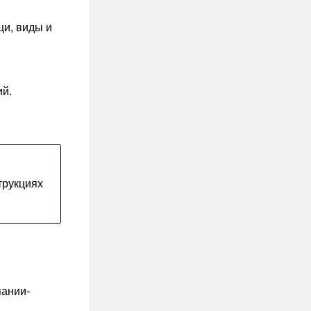
щи, виды и
ий.
трукциях
пании-