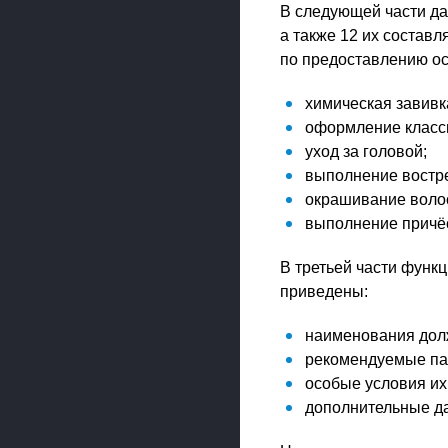
В следующей части да
а также 12 их состав
по предоставлению ос
химическая завивк
оформление класси
уход за головой;
выполнение востре
окрашивание воло
выполнение причёс
В третьей части функ
приведены:
наименования долж
рекомендуемые па
особые условия их 
дополнительные д