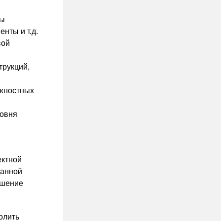
ры
нты и т.д.
вой
трукций,
жностных
ровня
ектной
данной
ышение
олить