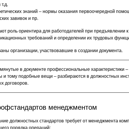
т.д.
етических знаний – нормы оказания первоочередной помо
ких завивок и пр.
ют роль ориентира для работодателей при предъявлении к
икационных требований и определении их трудовых функц
азаны организации, участвовавшие в создании документа.
мянутые в документе профессиональные характеристики –
ы и тому подобные вещи – разбираются в должностных инс
ых договоров.
рофстандартов менеджментом
ние должностных стандартов требует от менеджмента ком
его порядка операций: