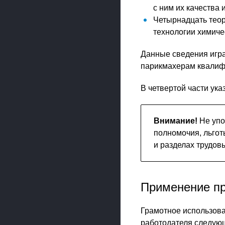
с ним их качества и 
Четырнадцать теор
технологии химичес
Данные сведения игра
парикмахерам квалиф
В четвертой части ук
Внимание!
Не упо
полномочия, льгот
и разделах трудов
Применение п
Грамотное использова
работодателя следующ