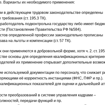
. Варианты их необходимого применения:
ии в действующем трудовом законодательстве определены
ребования (ст. 195.3 ТК).
-работодатель подконтрольна государству либо имеет бюдж
сти (Постановление Правительства РФ №584).
истов определенной профессии законодательно прописаны
ава на льготы и компенсации (ст. 57 ТК).
 они применяются в добровольной форме, хотя ч. 2. ст. 195
естве основы для определения квалификационных критерие
одателей их применение открывает дополнительные возмо
 используемой документации по персоналу, что снижает р
еряющими её корректность инстанциями (ФНС, ПФР и пр.).
валификационных показателей для оценки и дальнейшей ат
сти преобразований в системе управления кадрами –
лжностей, передачи функций и пр.