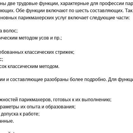
ны две трудовые функции, характерные для профессии па
ляющих. Обе функции включают по шесть составляющих. Так
новных парикмахерских услуг включает следующие части:
а волос;
ческим методом усов и пр.;
бованных классических стрижек;
с;
ок классическим методом.
ции и составляющие разобраны более подробно. Для функц
ностей парикмахеров, готовых к их выполнению;
раметры их опыта и образования;
допуска к работе;
анные.