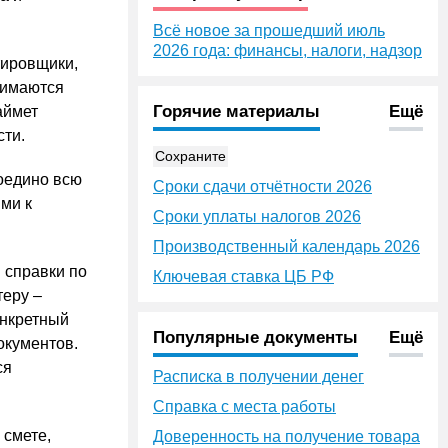
Всё новое за прошедший июль
2026 года: финансы, налоги, надзор
тировщики,
нимаются
Горячие материалы
Ещё
аймет
сти.
Сохраните
воедино всю
Сроки сдачи отчётности 2026
ми к
Сроки уплаты налогов 2026
Производственный календарь 2026
и справки по
Ключевая ставка ЦБ РФ
теру –
онкретный
Популярные документы
Ещё
окументов.
ся
Расписка в получении денег
Справка с места работы
 смете,
Доверенность на получение товара