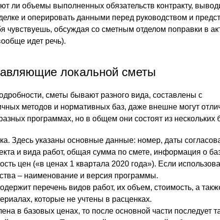
уют ли объемы выполненных обязательств контракту, выводи
сделке и оперировать данными перед руководством и предс
бя чувствуешь, обсуждая со сметным отделом поправки в акт
ообще идет речь).
тавляющие локальной сметы
подробности, сметы бывают разного вида, составлены с
чных методов и нормативных баз, даже внешне могут отлич
разных программах, но в общем они состоят из нескольких 
ка. Здесь указаны основные данные: номер, даты согласов
кта и вида работ, общая сумма по смете, информация о ба
ость цен («в ценах 1 квартала 2020 года»). Если использов
ства – наименование и версия программы.
одержит перечень видов работ, их объем, стоимость, а такж
риалах, которые не учтены в расценках.
ена в базовых ценах, то после основной части последует т