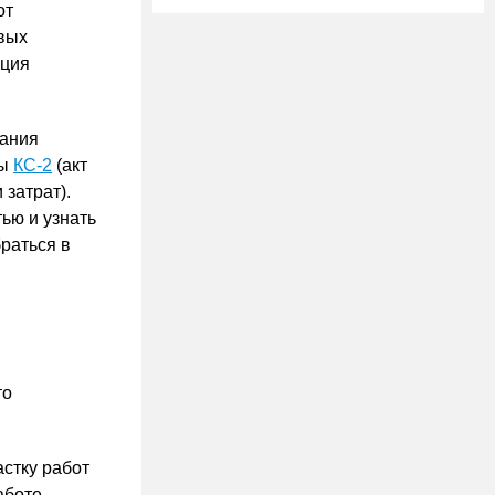
от
овых
ация
вания
мы
КС-2
(акт
затрат).
тью и узнать
раться в
то
астку работ
аботе