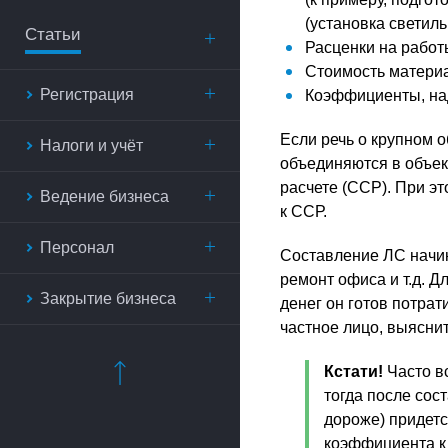
(установка светиль
Статьи
Расценки на работ
Стоимость материа
Регистрация
Коэффициенты, на
Если речь о крупном о
Налоги и учёт
объединяются в объек
расчете (ССР). При э
Ведение бизнеса
к ССР.
Персонал
Составление ЛС начина
ремонт офиса и т.д. Дл
Закрытие бизнеса
денег он готов потрат
частное лицо, выясни
Кстати!
Часто вс
тогда после сос
дороже) придетс
коэффициента к 