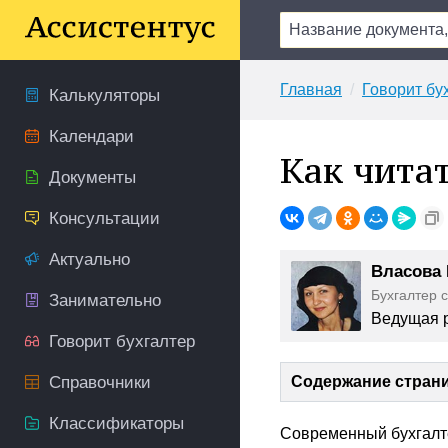
Главная
Говорит бу
Калькуляторы
Календари
Как читат
Документы
Консультации
Актуально
Власова
Бухгалтер 
Занимательно
Ведущая р
Говорит бухгалтер
Справочники
Содержание стран
Классификаторы
Современный бухгалтер