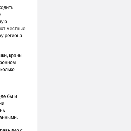
ходить
и
ную
ают местные
ку региона
шки, краны
тронном
сколько
оде бы и
ии
ень
данными.
сравнимо с