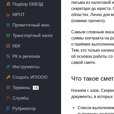
письма из налоговой и
Подбор ОКВЭД
секретаря до юриста.
МРОТ
областях. Лично для 
(помимо прочего).
Прожиточный мин.
Самым сложным оказа
Транспортный налог
суммы контракта на р
о приёмке выполненн
КБК
Тем, кто только начин
РК в регионах
об основах работы со 
самой смете.
Инструменты
Создать ИП/ООО
Что такое сме
Термины
+5
Начнем с азов. Скорее
документы, в которых
Службы
Список выполняемы
Рубрикатор
(к примеру, подго