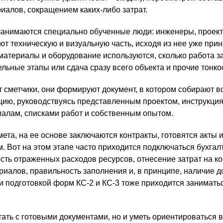
иалов, сокращением каких-либо затрат.
занимаются специально обученные люди: инженеры, проек
ют техническую и визуальную часть, исходя из нее уже при
 материалы и оборудование используются, сколько работа з
ельные этапы или сдача сразу всего объекта и прочие тонко
т сметчики, они формируют документ, в котором собирают 
ю, руководствуясь представленным проектом, инструкция
алам, списками работ и собственным опытом.
ета, на ее основе заключаются контракты, готовятся акты 
 Вот на этом этапе часто приходится подключаться бухгал
сть отраженных расходов ресурсов, отнесение затрат на к
риалов, правильность заполнения и, в принципе, наличие д
 подготовкой форм КС-2 и КС-3 тоже приходится занимать
ать с готовыми документами, но и уметь ориентироваться в