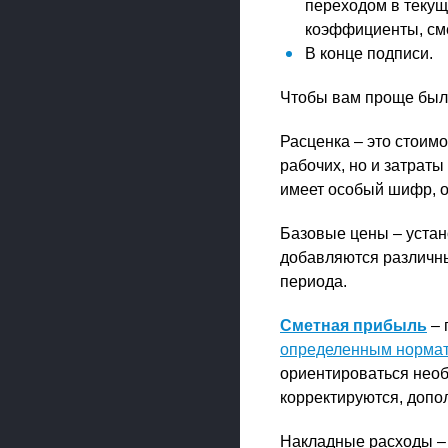
переходом в текущ
коэффициенты, сме
В конце подписи.
Чтобы вам проще было
Расценка – это стоимо
рабочих, но и затраты
имеет особый шифр, от
Базовые цены – устан
добавляются различны
периода.
Сметная прибыль
– 
определенным норма
ориентироваться необ
корректируются, допо
Накладные расходы – 