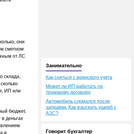
колько, они
ом сметном
ожным от ЛС
Занимательно
о склада,
Как сняться с воинского учета
 сколько
Может ли ИП работать по
я, ИП или
трудовому договору
Автомобиль сломался после
заправки. Как взыскать ущерб с
ный бюджет,
АЗС?
 в деньгах
новлением
Говорит бухгалтер
а и