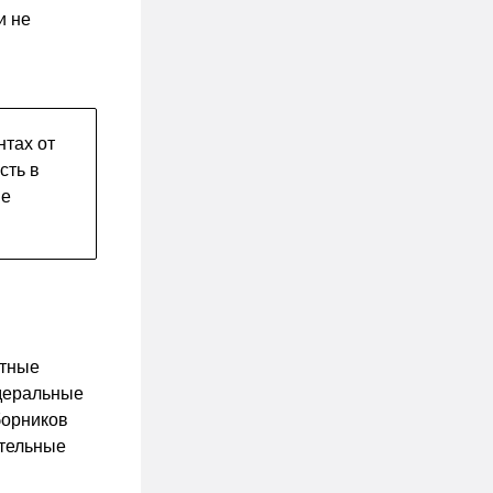
и не
нтах от
сть в
ые
нтные
едеральные
борников
ительные