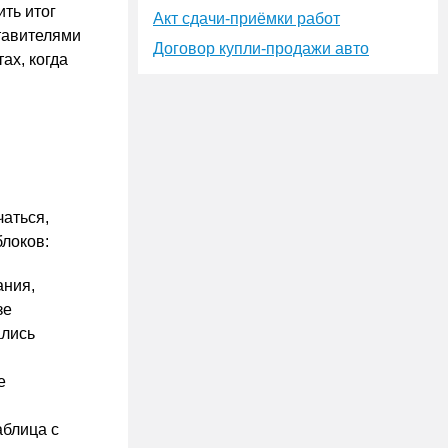
ть итог
Акт сдачи-приёмки работ
тавителями
Договор купли-продажи авто
ах, когда
аться,
блоков:
ания,
зе
ались
е
аблица с