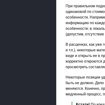
При правильном подхо
одинаковой по стоимос
особенности. Наприме
информацию по каждой
особенности: в локаль
(допустим, отсутствие
В расценках, как уже 
и т.п.), некоторые ма
виде и открыть ее в п
корректно откроются 
просмотреть составля
Некоторые позиции уд
быть не должно. Дело 
меняются. Конечно, п
медленный процесс, 
Кстати!
По креа