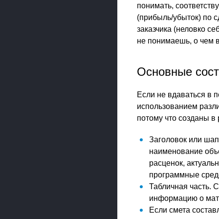
понимать, соответств
(прибыль/убыток) по 
заказчика (неловко се
не понимаешь, о чем в
Основные сос
Если не вдаваться в 
использованием разли
потому что созданы в 
Заголовок или шап
наименование объе
расценок, актуальн
программные сред
Табличная часть. С
информацию о мате
Если смета составл