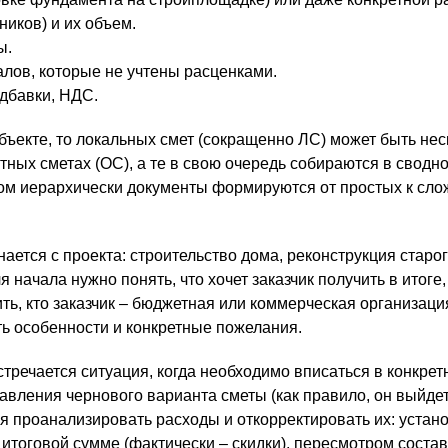
ников) и их объем.
ы.
лов, которые не учтены расценками.
дбавки, НДС.
бъекте, то локальных смет (сокращенно ЛС) может быть нес
тных сметах (ОС), а те в свою очередь собираются в сводн
том иерархически документы формируются от простых к сл
ется с проекта: строительство дома, реконструкция старог
я начала нужно понять, что хочет заказчик получить в итоге,
ить, кто заказчик – бюджетная или коммерческая организаци
ть особенности и конкретные пожелания.
тречается ситуация, когда необходимо вписаться в конкрет
тавления чернового варианта сметы (как правило, он выйдет
я проанализировать расходы и откорректировать их: уста
итоговой сумме (фактически – скидки), пересмотром состав