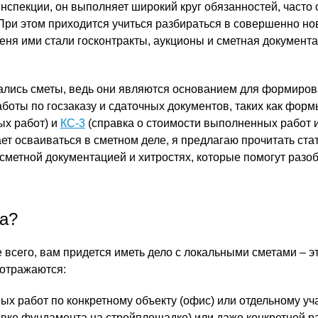
нспекции, он выполняет широкий круг обязанностей, часто 
 При этом приходится учиться разбираться в совершенно н
меня ими стали госконтракты, аукционы и сметная документ
лись сметы, ведь они являются основанием для формиро
аботы по госзаказу и сдаточных документов, таких как фор
ых работ) и
КС-3
(справка о стоимости выполненных работ и 
ает осваиваться в сметном деле, я предлагаю прочитать ста
сметной документацией и хитростях, которые помогут разоб
та?
 всего, вам придется иметь дело с локальными сметами – э
 отражаются:
х работ по конкретному объекту (офис) или отдельному уч
товке фундамента на стройплощадке) или даже конкретной р