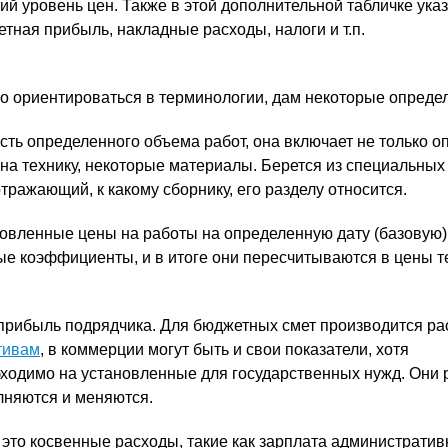
ий уровень цен. Также в этой дополнительной табличке ука
тная прибыль, накладные расходы, налоги и т.п.
 ориентироваться в терминологии, дам некоторые опреде
сть определенного объема работ, она включает не только о
 на технику, некоторые материалы. Берется из специальных
ражающий, к какому сборнику, его разделу относится.
овленные цены на работы на определенную дату (базовую).
е коэффициенты, и в итоге они пересчитываются в цены т
прибыль подрядчика. Для бюджетных смет производится ра
тивам
, в коммерции могут быть и свои показатели, хотя
ходимо на установленные для государственных нужд. Они 
лняются и меняются.
это косвенные расходы, такие как зарплата административ