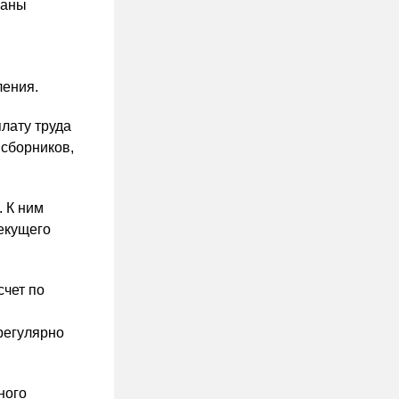
заны
ления.
плату труда
 сборников,
 К ним
екущего
счет по
регулярно
ного