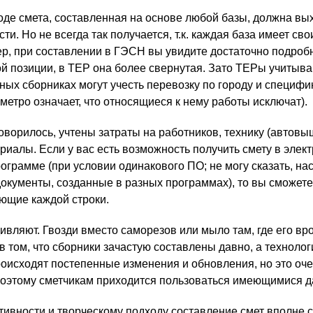
де смета, составленная на основе любой базы, должна вы
ти. Но не всегда так получается, т.к. каждая база имеет сво
р, при составлении в ГЭСН вы увидите достаточно подроб
 позиции, в ТЕР она более свернутая. Зато ТЕРы учитыв
ных сборниках могут учесть перевозку по городу и специфи
 метро означает, что относящиеся к нему работы исключат).
говорилось, учтены затраты на работников, технику (автовы
териалы. Если у вас есть возможность получить смету в элек
рограмме (при условии одинакового ПО; не могу сказать, на
документы, созданные в разных программах), то вы сможете
ющие каждой строки.
ивляют. Гвозди вместо саморезов или мыло там, где его вр
в том, что сборники зачастую составлены давно, а технолог
роисходят постепенные изменения и обновления, но это оч
поэтому сметчикам приходится пользоваться имеющимися 
тивности и творческому подходу составление смет вполне 