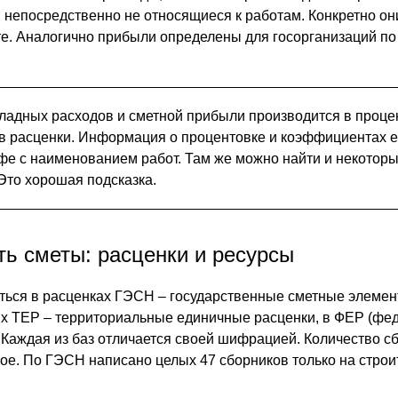
, непосредственно не относящиеся к работам. Конкретно он
е. Аналогично прибыли определены для госорганизаций по
ладных расходов и сметной прибыли производится в проце
в расценки. Информация о процентовке и коэффициентах е
афе с наименованием работ. Там же можно найти и некотор
Это хорошая подсказка.
ть сметы: расценки и ресурсы
ться в расценках ГЭСН – государственные сметные элеме
ых ТЕР – территориальные единичные расценки, в ФЕР (ф
 Каждая из баз отличается своей шифрацией. Количество с
ое. По ГЭСН написано целых 47 сборников только на стро