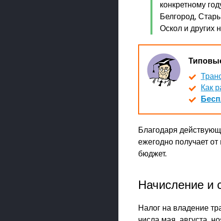
конкретному год
Белгород, Стары
Оскол и других 
Типовые
Транс
Как р
Бесп
Благодаря действующе
ежегодно получает от
бюджет.
Начисление и 
Налог на владение тр
числа мая, августа, н