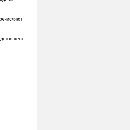
еречисляют
едстоящего