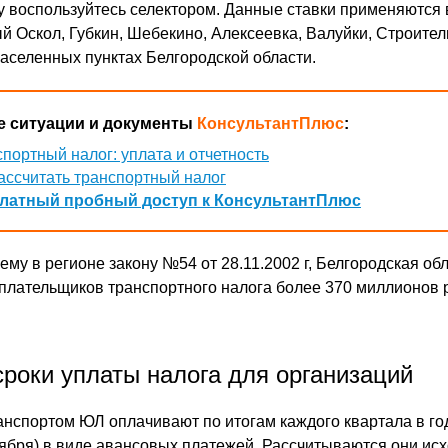
у воспользуйтесь селектором. Данные ставки применяются 
й Оскол, Губкин, Шебекино, Алексеевка, Валуйки, Строите
населенных пунктах Белгородской области.
 ситуации и документы
КонсультантПлюс
:
портный налог: уплата и отчетность
ассчитать транспортный налог
латный пробный доступ к КонсультантПлюс
му в регионе закону №54 от 28.11.2002 г, Белгородская об
 плательщиков транспортного налога более 370 миллионов 
сроки уплаты налога для организаций
анспортом ЮЛ оплачивают по итогам каждого квартала в год
оября) в виде авансовых платежей. Рассчитываются они исх