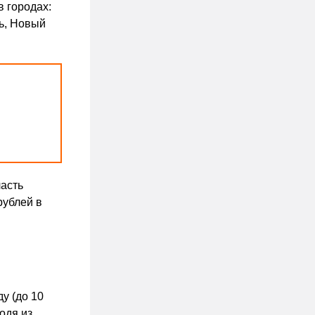
в городах:
ль, Новый
ласть
рублей в
у (до 10
одя из