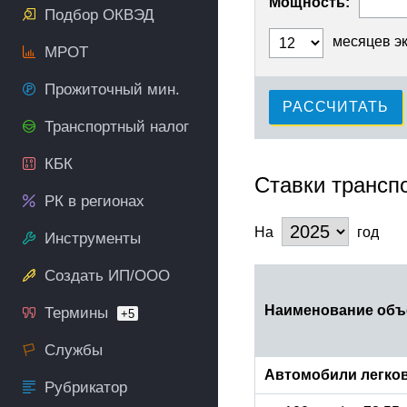
Мощность:
Подбор ОКВЭД
месяцев э
МРОТ
Прожиточный мин.
РАССЧИТАТЬ
Транспортный налог
КБК
Ставки транспо
РК в регионах
На
год
Инструменты
Создать ИП/ООО
Наименование объ
Термины
+5
Службы
Автомобили легко
Рубрикатор