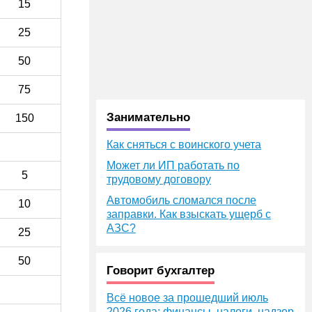
15
25
50
75
Занимательно
150
Как сняться с воинского учета
Может ли ИП работать по
5
трудовому договору
Автомобиль сломался после
10
заправки. Как взыскать ущерб с
АЗС?
25
50
Говорит бухгалтер
Всё новое за прошедший июль
2026 года: финансы, налоги, надзор