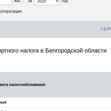
л.с.
за
год
ксплуатации
СБР
ртного налога в Белгородской области
екта налогообложения
вые