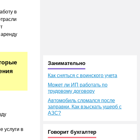
аботу в
отрасли
т
 аренду
оторые
Занимательно
ения
Как сняться с воинского учета
Может ли ИП работать по
трудовому договору
Автомобиль сломался после
заправки. Как взыскать ущерб с
АЗС?
нду
е услуги в
Говорит бухгалтер