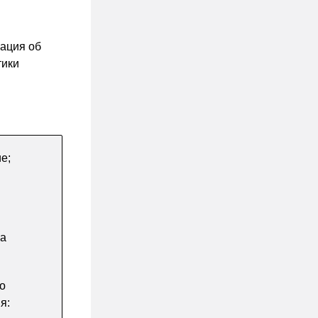
ация об
тики
е;
на
о
я: