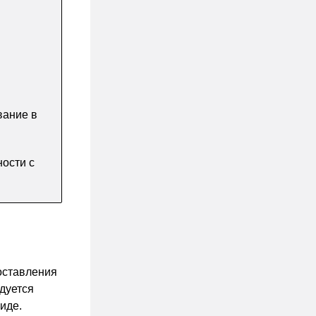
вание в
ости с
оставления
дуется
иде.