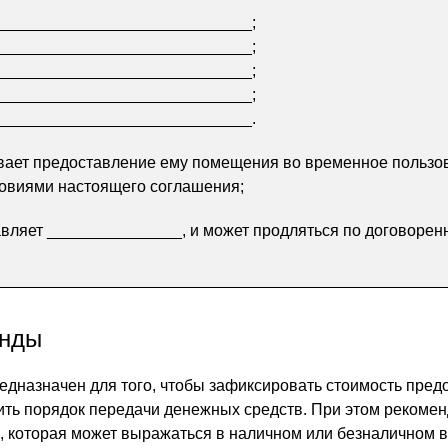
____________________________;
____________________________;
____________________________;
____________________________;
____________________________.
вает предоставление ему помещения во временное пользо
ловиями настоящего соглашения;
вляет _______________, и может продляться по договоренн
енды
дназначен для того, чтобы зафиксировать стоимость пред
ть порядок передачи денежных средств. При этом рекомен
, которая может выражаться в наличном или безналичном в