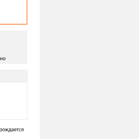
сно
 рождается