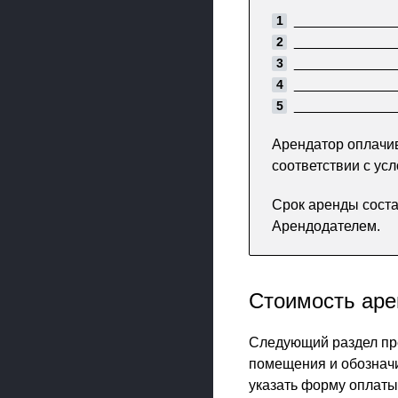
_____________
_____________
_____________
_____________
_____________
Арендатор оплачи
соответствии с ус
Срок аренды соста
Арендодателем.
Стоимость ар
Следующий раздел пре
помещения и обозначи
указать форму оплаты