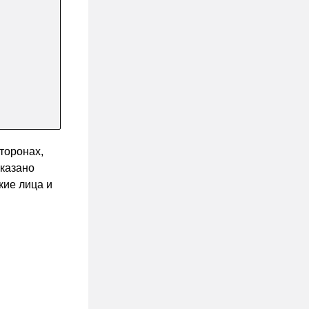
торонах,
указано
кие лица и