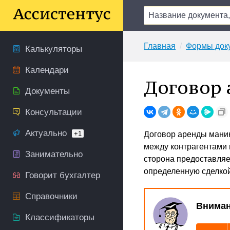
Главная
Формы док
Калькуляторы
Календари
Договор 
Документы
Консультации
Актуально
+1
Договор аренды мани
между контрагентами 
Занимательно
сторона предоставляе
определенную сделкой
Говорит бухгалтер
Справочники
Вниман
Классификаторы