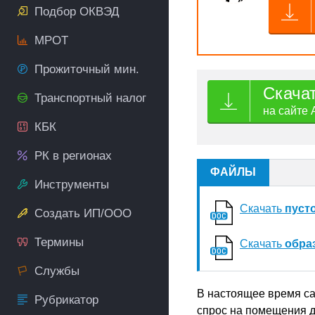
Подбор ОКВЭД
МРОТ
Прожиточный мин.
Скача
Транспортный налог
на сайте 
КБК
РК в регионах
ФАЙЛЫ
Инструменты
Скачать
пуст
Создать ИП/ООО
Термины
Скачать
обра
Службы
В настоящее время са
Рубрикатор
спрос на помещения д