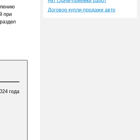
Акт сдачи-приёмки работ
влению
Договор купли-продажи авто
й при
раздел
024 года