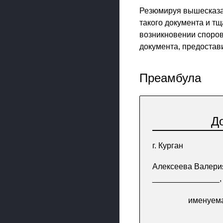
Резюмируя вышесказан
такого документа и т
возникновении споро
документа, предостав
Преамбула
Д
г. Курган
Алексеева Валери
_______________,
именуема