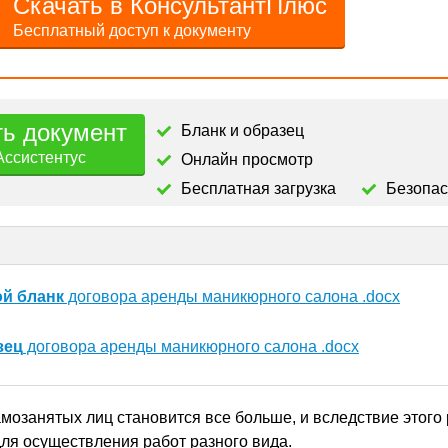
Скачать в КонсультантПлюс
Бесплатный доступ к документу
ть документ
Бланк и образец
Ассистентус
Онлайн просмотр
Бесплатная загрузка
Безопа
ой бланк
договора аренды маникюрного салона .docx
зец
договора аренды маникюрного салона .docx
мозанятых лиц становится все больше, и вследствие этого
ля осуществления работ разного вида.