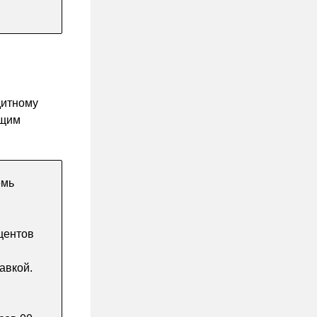
дитному
ющим
емь
центов
авкой.