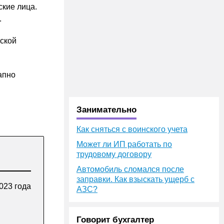
ские лица.
.
йской
апно
Занимательно
Как сняться с воинского учета
Может ли ИП работать по
трудовому договору
Автомобиль сломался после
заправки. Как взыскать ущерб с
023 года
АЗС?
Говорит бухгалтер