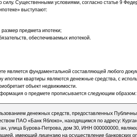
ю силу. Существенными условиями, согласно статье 9 Феде
ипотеке» выступают:
и размер предмета ипотеки;
бязательств, обеспечиваемых ипотекой.
те является фундаментальной составляющей любого доку
у ипотеки квартиры являются денежные средства, с испол
риобретает объект недвижимости.
информация о предмете прописывается следующим образом:
ользованием денежных средств, предоставленных Публичн
ством ПАО «Банк Яблоко», находящимся по адресу: Курга
рган, улица Бурова-Петрова, дом 30, ИНН 000000000, явля
зацией, имеющий лицензию на осуществление банковских о