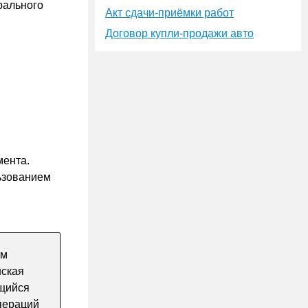
рального
Акт сдачи-приёмки работ
Договор купли-продажи авто
мента.
ьзованием
ым
нская
ющийся
пераций