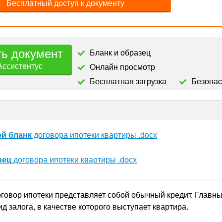
Бесплатный доступ к документу
ть документ
Бланк и образец
Ассистентус
Онлайн просмотр
Бесплатная загрузка
Безопа
ой бланк
договора ипотеки квартиры .docx
зец
договора ипотеки квартиры .docx
оговор ипотеки представляет собой обычный кредит. Главн
ид залога, в качестве которого выступает квартира.