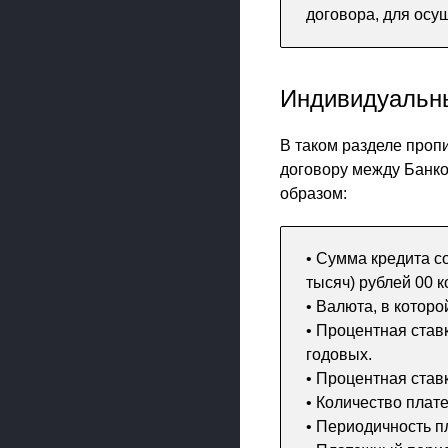
договора, для осу
Индивидуальн
В таком разделе проп
договору между Банко
образом:
• Сумма кредита с
тысяч) рублей 00 к
• Валюта, в котор
• Процентная став
годовых.
• Процентная став
• Количество плат
• Периодичность п