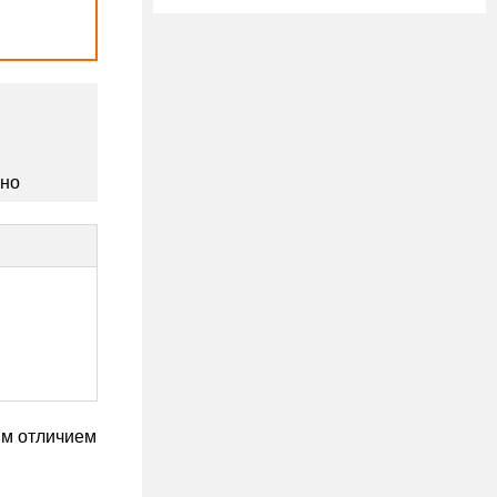
сно
ым отличием