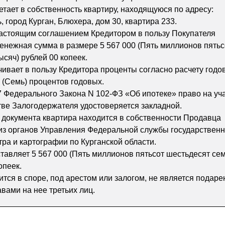
етает в собственность квартиру, находящуюся по адресу:
, город Курган, Блюхера, дом 30, квартира 233.
настоящим соглашением Кредитором в пользу Покупателя
енежная сумма в размере 5 567 000 (Пять миллионов пятьс
ысяч) рублей 00 копеек.
ивает в пользу Кредитора проценты согласно расчету годо
7 (Семь) процентов годовых.
7 Федерального Закона N 102-ФЗ «Об ипотеке» право на уч
тве Залогодержателя удостоверяется закладной.
е документа квартира находится в собственности Продавца
из органов Управления Федеральной службы государствен
тра и картографии по Курганской области.
тавляет 5 567 000 (Пять миллионов пятьсот шестьдесят се
опеек.
тся в споре, под арестом или залогом, не является подаре
вами на нее третьих лиц.