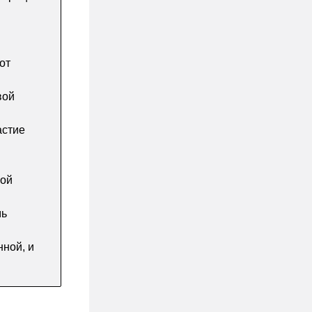
от
вой
астие
ной
мь
нной, и