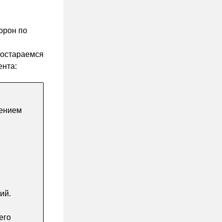
орон по
постараемся
ента:
чением
ий.
его