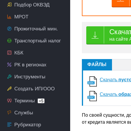
Подбор ОКВЭД
МРОТ
Прожиточный мин.
Скача
на сайте 
Транспортный налог
КБК
РК в регионах
ФАЙЛЫ
Инструменты
Скачать
пуст
Создать ИП/ООО
Скачать
обра
Термины
+5
Службы
По своей сущности, д
от кредита является в
Рубрикатор