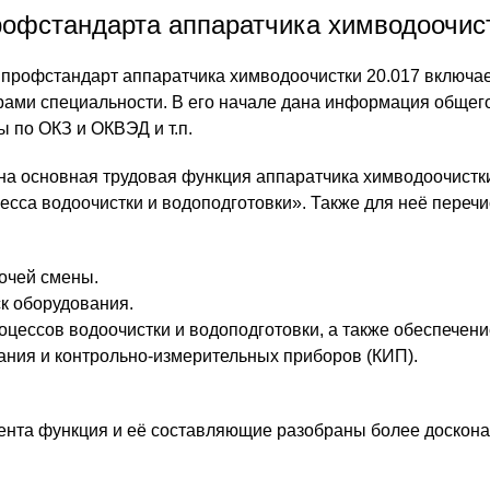
офстандарта аппаратчика химводоочис
 профстандарт аппаратчика химводоочистки 20.017 включае
ами специальности. В его начале дана информация общего
ы по ОКЗ и ОКВЭД и т.п.
ана основная трудовая функция аппаратчика химводоочистк
сса водоочистки и водоподготовки». Также для неё переч
очей смены.
ск оборудования.
цессов водоочистки и водоподготовки, а также обеспечени
ания и контрольно-измерительных приборов (КИП).
мента функция и её составляющие разобраны более доскона