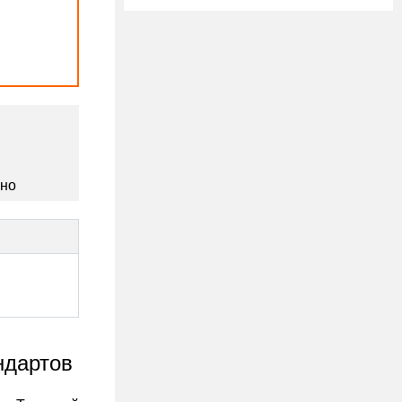
сно
ндартов