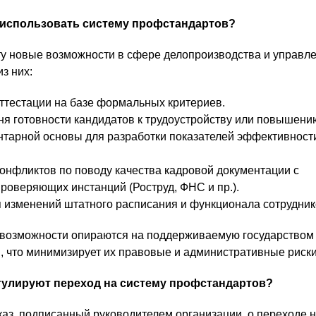
использовать систему профстандартов?
у новые возможности в сфере делопроизводства и управл
з них:
тестации на базе формальных критериев.
я готовности кандидатов к трудоустройству или повышени
тарной основы для разработки показателей эффективност
нфликтов по поводу качества кадровой документации с
роверяющих инстанций (Роструд, ФНС и пр.).
 изменений штатного расписания и функционала сотрудник
возможности опираются на поддерживаемую государством
 что минимизирует их правовые и административные риски
гулируют переход на систему профстандартов?
аз, подписанный руководителем организации, о переходе н