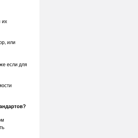
 их
ор, или
же если для
мости
тандартов?
ом
ть