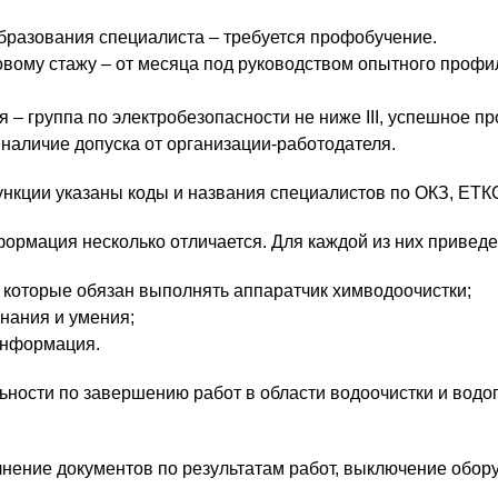
бразования специалиста – требуется профобучение.
овому стажу – от месяца под руководством опытного профи
 – группа по электробезопасности не ниже III, успешное п
наличие допуска от организации-работодателя.
нкции указаны коды и названия специалистов по ОКЗ, ЕТК
рмация несколько отличается. Для каждой из них привед
 которые обязан выполнять аппаратчик химводоочистки;
знания и умения;
информация.
ьности по завершению работ в области водоочистки и водо
лнение документов по результатам работ, выключение обор