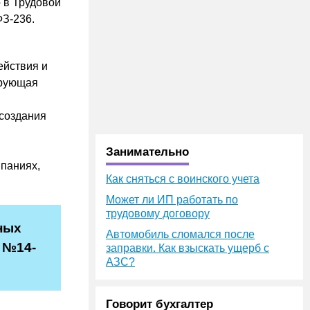
 в Трудовой
ФЗ-236.
ействия и
ирующая
 создания
Занимательно
мпаниях,
Как сняться с воинского учета
Может ли ИП работать по
трудовому договору
ных
Автомобиль сломался после
 №14-
заправки. Как взыскать ущерб с
АЗС?
Говорит бухгалтер