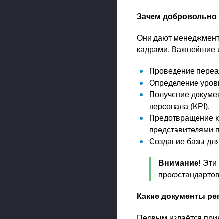
Зачем добровольно 
Они дают менеджмент
кадрами. Важнейшие и
Проведение переат
Определение уровн
Получение докумен
персонала (KPI).
Предотвращение ко
представителями п
Создание базы для
Внимание!
Эти 
профстандартов,
Какие документы ре
Первым издаётся прик