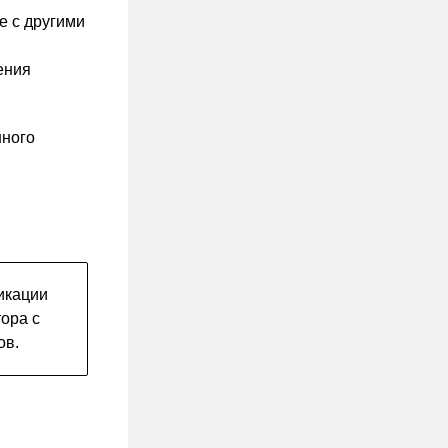
е с другими
ения
нного
икации
ора с
ов.