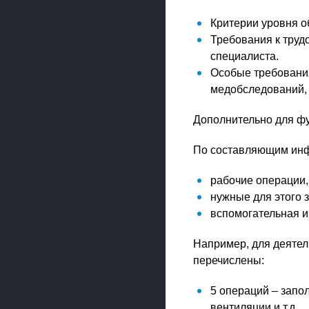
Критерии уровня о
Требования к труд
специалиста.
Особые требования
медобследований, 
Дополнительно для фу
По составляющим инфо
рабочие операции,
нужные для этого 
вспомогательная 
Например, для деятел
перечислены:
5 операций – запо
вентиляции и т.д.