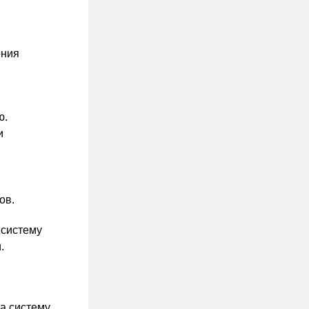
ения
ю.
и
ов.
 систему
.
а систему