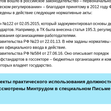
ов вошло в российское законодательство – первоначально
ческом регулировании» – благодаря принятому в 2012 году 
ведены в действие следующие нормативные акты:
 №122 от 02.05.2015, который задокументировал основы д
дартов. Например, в ТК была внесена статья 195.3, регул
зования организациями-работодателями.
вительства РФ №23 от 22.01.13. В нём заданы нормативы
их официального ввода в действие.
вительства РФ №584 от 27.06.16. Оно описывает порядок
фстандартов в госсекторе – бюджетных организациях и ко
оторых владеет государство.
екты практического использования должност
ассмотрены Минтрудом в специальном Письме