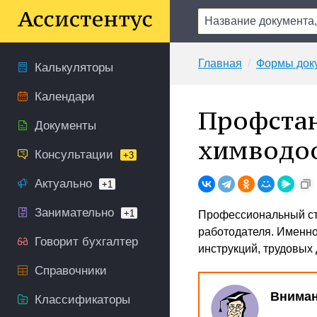
Главная
Формы док
Калькуляторы
Календари
Профстан
Документы
химводо
Консультации
+3
Актуально
+1
Занимательно
+1
Профессиональный ста
работодателя. Именно
Говорит бухгалтер
инструкций, трудовых
Справочники
Вниман
Классификаторы