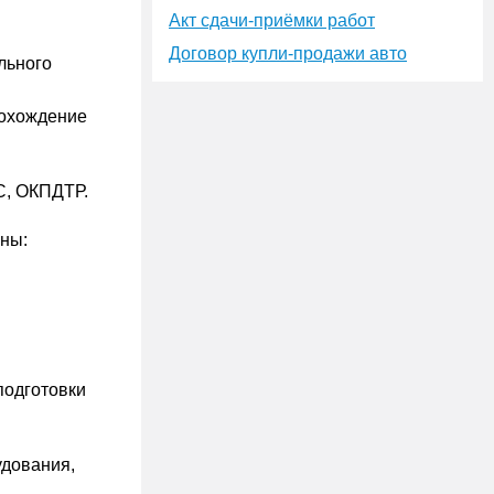
Акт сдачи-приёмки работ
Договор купли-продажи авто
льного
рохождение
С, ОКПДТР.
ены:
подготовки
удования,