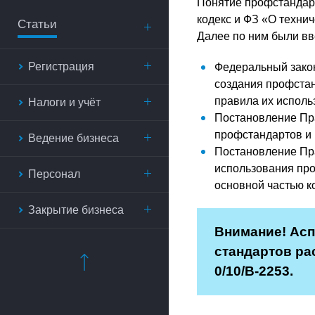
Понятие профстандарт
кодекс и ФЗ «О техни
Статьи
Далее по ним были в
Регистрация
Федеральный закон
создания профстан
правила их исполь
Налоги и учёт
Постановление Пра
профстандартов и 
Ведение бизнеса
Постановление Пра
использования про
Персонал
основной частью к
Закрытие бизнеса
Внимание! Асп
стандартов р
0/10/В-2253.