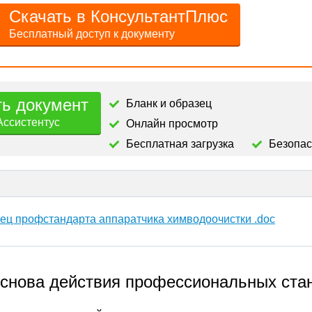
Скачать в КонсультантПлюс
Бесплатный доступ к документу
ть документ
Бланк и образец
Ассистентус
Онлайн просмотр
Бесплатная загрузка
Безопа
ец профстандарта аппаратчика химводоочистки .doc
снова действия профессиональных ста