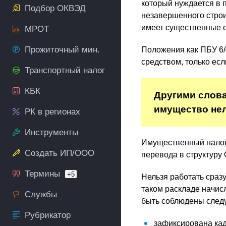
который нуждается в 
Подбор ОКВЭД
незавершенного строи
имеет существенные о
МРОТ
Прожиточный мин.
Положения как ПБУ 6/0
средством, только ес
Транспортный налог
КБК
Другими слова
имущество нель
РК в регионах
Инструменты
Имущественный налог 
Создать ИП/ООО
перевода в структуру 
Термины
+5
Нельзя работать сразу
таком раскладе начис
Службы
быть соблюдены след
Рубрикатор
зафиксирована кад