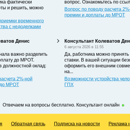
ика фактически
вопрос. Ознакомьтесь по ссыл
ты и решить, можно
Вопрос по поводу расчета 2%
премии и доплаты до МРОТ
приемки временного
ства с недоделками
еватов Денис
Консультант Колеватов Де
6 августа 2026 в 11:55
чала важно разделить
Да, работника можно принять 
оплату до МРОТ.
ставки. В вашей ситуации бе
в должностной оклад:
оформить его внешним совме
на...
расчета 2%-ной
Возможности устройства чело
 до МРОТ
ГПХ
Отвечаем на вопросы бесплатно. Консультант онлайн
я
Обратная связь
Подписка на новости
Реклама 