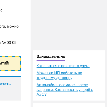
 с
ого, можно
а № 03-05-
Занимательно
ытий!
Как сняться с воинского учета
Может ли ИП работать по
трудовому договору
атать
Автомобиль сломался после
заправки. Как взыскать ущерб с
АЗС?