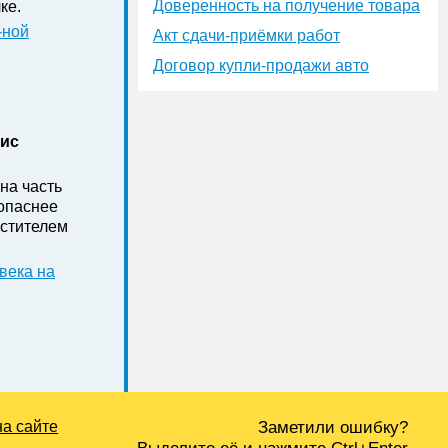
Доверенность на получение товара
ке .
-ной
Акт сдачи-приёмки работ
Договор купли-продажи авто
нис
на часть
зопаснее
стителем
века на
на сайте
Заметили ошибку?