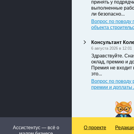
принять у подрядч
выполненные рабо
ли безопасно...
Вопрос по поводу 
объекта строитель
Консультант Кол
6 августа 2026 в 12:01
Здравствуйте. Сна
оклад, премию и д
Премия не входит 
это...
Вопрос по поводу 
премии и доплаты
Ассистентус — всё о
О проекте
Редакци
малом бизнесе