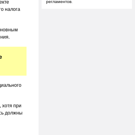
регламентов.
екте
го налога
основным
ния.
е
циального
 хотя при
есь должны