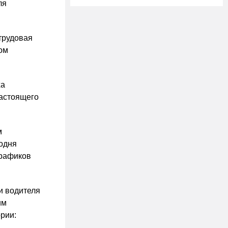
ля
трудовая
ом
ха
настоящего
м
годня
графиков
и водителя
им
рии: