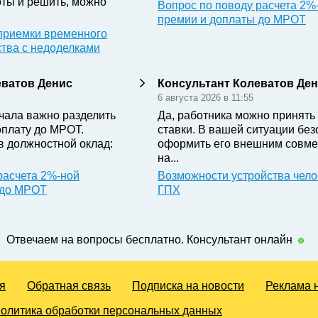
ты и решить, можно
Вопрос по поводу расчета 2%
премии и доплаты до МРОТ
приемки временного
ства с недоделками
еватов Денис
Консультант Колеватов Де
6 августа 2026 в 11:55
чала важно разделить
Да, работника можно принять 
оплату до МРОТ.
ставки. В вашей ситуации бе
в должностной оклад:
оформить его внешним совме
на...
расчета 2%-ной
Возможности устройства чело
 до МРОТ
ГПХ
Отвечаем на вопросы бесплатно. Консультант онлайн
я
Обратная связь
Подписка на новости
Реклама 
олитика обработки персональных данных