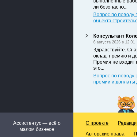
выполненные рабо
ли безопасно...
Вопрос по поводу 
объекта строитель
Консультант Кол
6 августа 2026 в 12:01
Здравствуйте. Сна
оклад, премию и д
Премия не входит 
это...
Вопрос по поводу 
премии и доплаты
Ассистентус — всё о
О проекте
Редакци
малом бизнесе
Авторские права
П