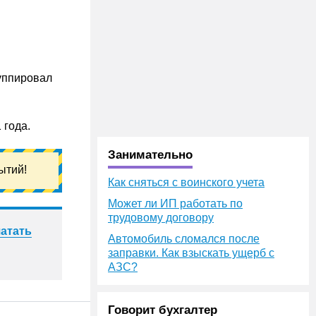
руппировал
 года.
Занимательно
ытий!
Как сняться с воинского учета
Может ли ИП работать по
трудовому договору
атать
Автомобиль сломался после
заправки. Как взыскать ущерб с
АЗС?
Говорит бухгалтер