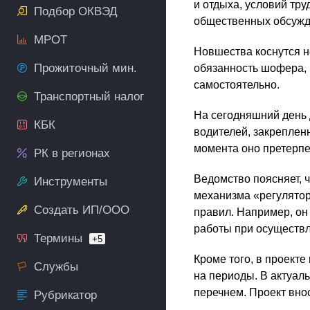
и отдыха, условий тру
Подбор ОКВЭД
общественных обсужд
МРОТ
Новшества коснутся н
Прожиточный мин.
обязанность шофера,
самостоятельно.
Транспортный налог
На сегодняшний день 
КБК
водителей, закреплен
момента оно претерпе
РК в регионах
Ведомство поясняет, 
Инструменты
механизма «регулятор
Создать ИП/ООО
правил. Например, он
работы при осуществл
Термины
+5
Кроме того, в проект
Службы
на периоды. В актуал
перечнем. Проект вно
Рубрикатор