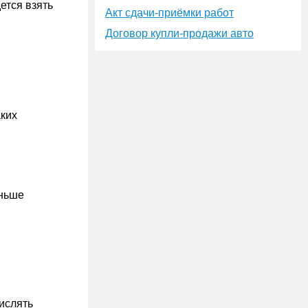
ется взять
Акт сдачи-приёмки работ
Договор купли-продажи авто
аких
еньше
ислять