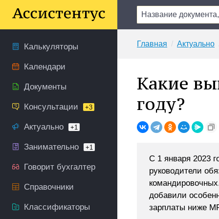
Главная
Актуально
Калькуляторы
Календари
Какие вы
Документы
году?
Консультации
+3
Актуально
+1
Занимательно
+1
С 1 января 2023 г
Говорит бухгалтер
руководители обя
командировочных.
Справочники
добавили особенн
Классификаторы
зарплаты ниже М