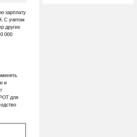
ю зарплату
й. С учетом
р других
00 000
оменять
е и
т
МРОТ для
водство