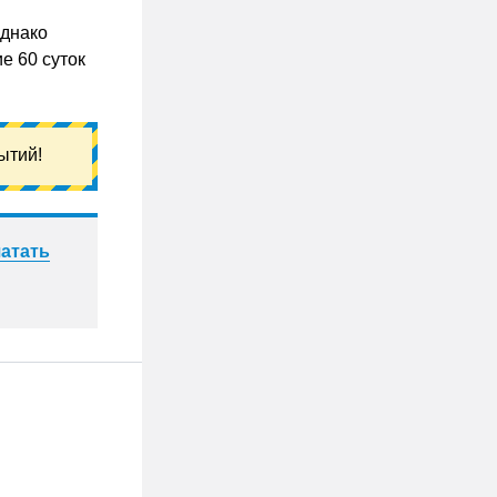
Однако
е 60 суток
ытий!
атать