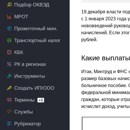
Подбор ОКВЭД
19 декабря власти по
МРОТ
с 1 января 2023 года 
нововведений руковод
Прожиточный мин.
начислений. Если этог
рублей.
Транспортный налог
КБК
Какие выплаты
РК в регионах
Итак, Минтруд и ФНС 
Инструменты
размер базовых начис
больничное пособие. С
Создать ИП/ООО
федеральной минималк
граждан, которые отр
Термины
+5
исчислит доход, учит
Службы
Рубрикатор