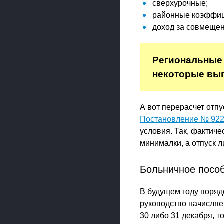
сверхурочные;
районные коэффици
доход за совмещен
Региональные 
некоторые вып
А вот перерасчет отп
Постановление № 92
условия. Так, фактич
минималки, а отпуск л
Больничное посо
В будущем году поряд
руководство начисляе
30 либо 31 декабря, т