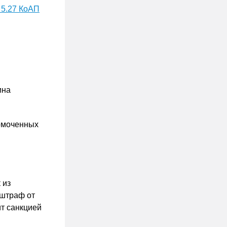
т. 5.27 КоАП
ина
номоченных
 из
 штраф от
ит санкцией