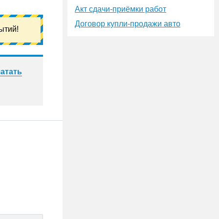
Акт сдачи-приёмки работ
Договор купли-продажи авто
ытий!
атать