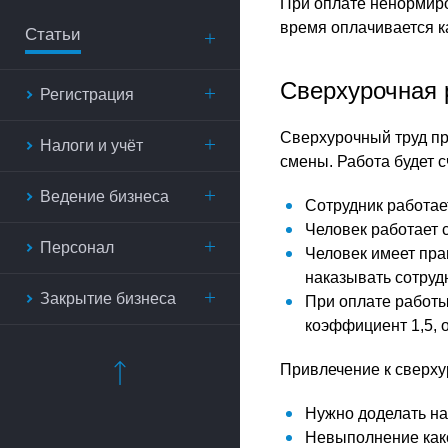
При оплате ненормир
время оплачивается к
Статьи
Сверхурочная 
Регистрация
Сверхурочный труд пр
Налоги и учёт
смены. Работа будет 
Ведение бизнеса
Сотрудник работае
Человек работает 
Персонал
Человек имеет пра
наказывать сотрудн
Закрытие бизнеса
При оплате работ
коэффициент 1,5, о
Привлечение к сверхур
Нужно доделать нач
Невыполнение како