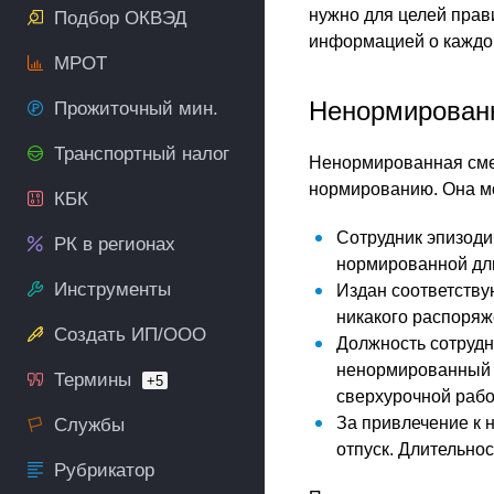
нужно для целей прав
Подбор ОКВЭД
информацией о каждо
МРОТ
Ненормирован
Прожиточный мин.
Транспортный налог
Ненормированная смен
нормированию. Она мо
КБК
Сотрудник эпизоди
РК в регионах
нормированной дл
Инструменты
Издан соответству
никакого распоряж
Создать ИП/ООО
Должность сотрудн
ненормированный де
Термины
+5
сверхурочной рабо
За привлечение к 
Службы
отпуск. Длительнос
Рубрикатор