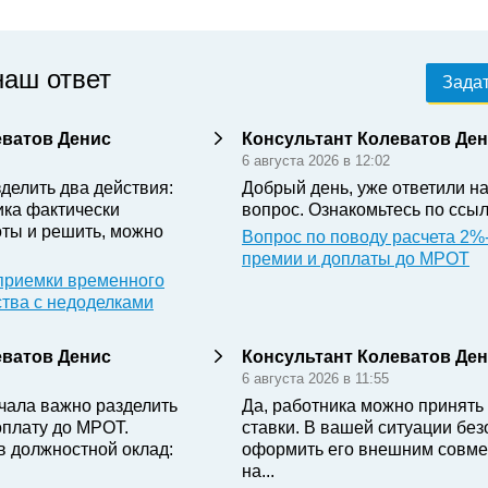
наш ответ
Задат
еватов Денис
Консультант Колеватов Де
6 августа 2026 в 12:02
делить два действия:
Добрый день, уже ответили н
ика фактически
вопрос. Ознакомьтесь по ссыл
ты и решить, можно
Вопрос по поводу расчета 2%
премии и доплаты до МРОТ
приемки временного
ства с недоделками
еватов Денис
Консультант Колеватов Де
6 августа 2026 в 11:55
чала важно разделить
Да, работника можно принять 
оплату до МРОТ.
ставки. В вашей ситуации бе
в должностной оклад:
оформить его внешним совме
на...