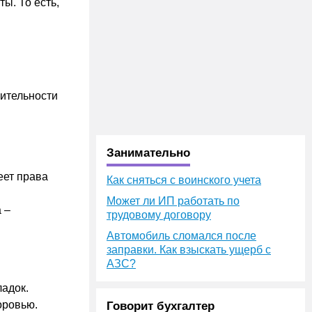
. То есть,
ительности
Занимательно
еет права
Как сняться с воинского учета
Может ли ИП работать по
 –
трудовому договору
Автомобиль сломался после
заправки. Как взыскать ущерб с
АЗС?
ладок.
оровью.
Говорит бухгалтер