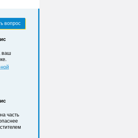
ь вопрос
нис
а ваш
ке .
-ной
нис
на часть
зопаснее
стителем