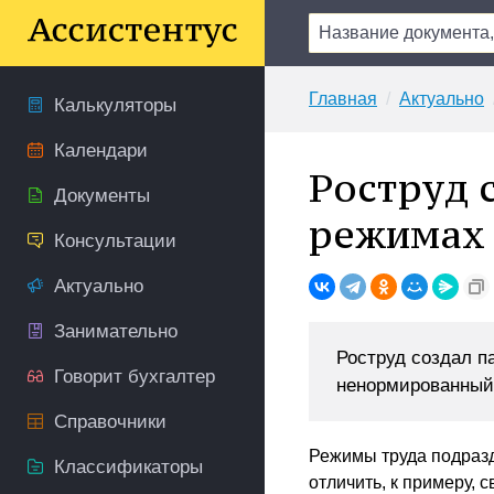
Главная
Актуально
Калькуляторы
Календари
Роструд 
Документы
режимах
Консультации
Актуально
Занимательно
Роструд создал п
Говорит бухгалтер
ненормированный,
Справочники
Режимы труда подразд
Классификаторы
отличить, к примеру, 