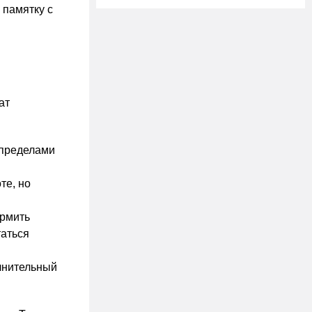
 памятку с
ат
 пределами
те, но
ормить
таться
лнительный