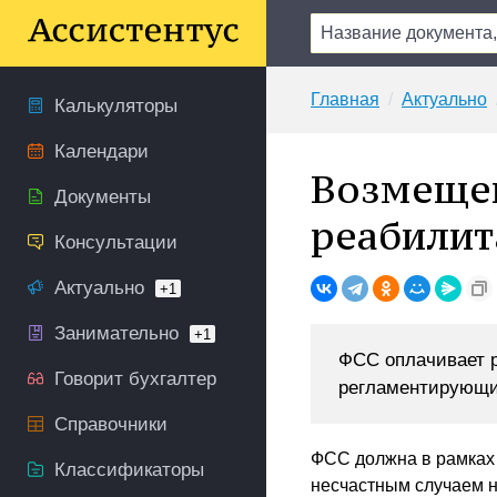
Главная
Актуально
Калькуляторы
Календари
Возмещен
Документы
реабили
Консультации
Актуально
+1
Занимательно
+1
ФСС оплачивает р
Говорит бухгалтер
регламентирующи
Справочники
ФСС должна в рамках 
Классификаторы
несчастным случаем н