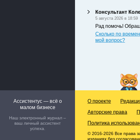
Консультант Кол
5 августа 2026 в 18:59
Рад помочь! Обращ
Сколько по времен
мой вопрос?
Ассистентус — всё о
О проекте
Редакци
малом бизнесе
Авторские права
П
Наш электронный журнал –
Политика использован
ваш личный ассистент
успеха.
© 2016-2026 Все права з
изданиях без согласован