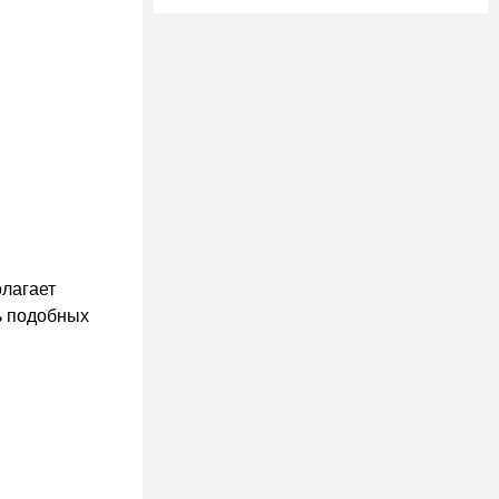
олагает
ь подобных