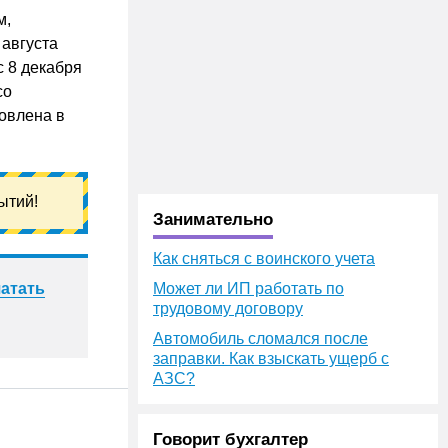
м,
августа
с 8 декабря
со
овлена в
ытий!
Занимательно
Как сняться с воинского учета
атать
Может ли ИП работать по
трудовому договору
Автомобиль сломался после
заправки. Как взыскать ущерб с
АЗС?
Говорит бухгалтер