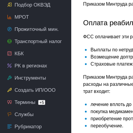
Приказом Минтруда ра
Подбор ОКВЭД
МРОТ
Оплата реаби
Прожиточный мин.
ФСС оплачивает эти р
Транспортный налог
Выплаты по нетруд
КБК
Возмещение доптр
Страховые платеж
РК в регионах
Приказом Минтруда ра
Инструменты
расходы на различные
Создать ИП/ООО
трат входит:
Термины
+5
лечение вплоть до
покупка медикамен
Службы
приобретение прот
переобучение.
Рубрикатор