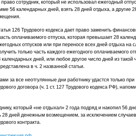
 право сотрудник, который не использовал ежегодный отпус
мме 56 календарных дней, взять 28 дней отдыха, а другие 2
мещения.
статья 126 Трудового кодекса дает право заменить финансо
асть оплачиваемого отпуска, которая превышает 28 кален
жегодных отпусков или при переносе всех дней отдыха на
олучить только часть каждого ежегодного оплачиваемого от
календарных дней, или любое другое число дней из такой ч
едставлена в ч. 2 названной статьи.
ами за все неотгулянные дни работнику удастся только при
дового договора (ч. 1 ст. 127 Трудового кодекса РФ), напом
нику, который «не отдыхал» 2 года подряд и накопил 56 дне
ь 28 дней денежным возмещением, за исключением случае
дового контракта.
инспекция.рф
.