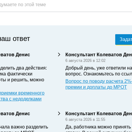
наш ответ
Задат
еватов Денис
Консультант Колеватов Де
6 августа 2026 в 12:02
делить два действия:
Добрый день, уже ответили н
ика фактически
вопрос. Ознакомьтесь по ссыл
ты и решить, можно
Вопрос по поводу расчета 2%
премии и доплаты до МРОТ
приемки временного
ства с недоделками
еватов Денис
Консультант Колеватов Де
6 августа 2026 в 11:55
чала важно разделить
Да, работника можно принять 