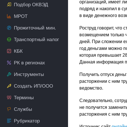
организаций, имеет ли
Подбор ОКВЭД
подряд и накопил в су
в виде денежного воз
МРОТ
Прожиточный мин.
Роструд говорит, что 
возмещением только ч
Транспортный налог
дней. При сложении е
год деньгами можно п
КБК
которая превышает 28 
Данная информация пр
РК в регионах
Инструменты
Получить отпуск деньг
расторжении с ним тру
Создать ИП/ООО
ведомство.
Термины
Следовательно, сотруд
не получится заменит
Службы
расторжения с ним тру
Рубрикатор
Источник: сайт
онлайн