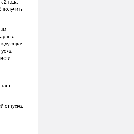
к 2 года
8 получить
вым
дарных
 следующий
пуска,
асти.
инает
й отпуска,
в