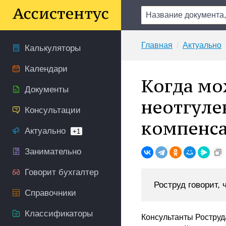
Главная
Актуально
Калькуляторы
Календари
Когда мо
Документы
неотгуле
Консультации
компенс
Актуально
+1
Занимательно
Говорит бухгалтер
Роструд говорит, 
Справочники
Классификаторы
Консультанты Роструд