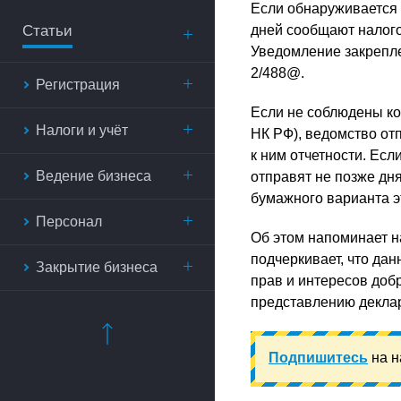
Если обнаруживается 
Статьи
дней сообщают налого
Уведомление закрепле
2/488@.
Регистрация
Если не соблюдены ко
Налоги и учёт
НК РФ), ведомство от
к ним отчетности. Есл
Ведение бизнеса
отправят не позже дн
бумажного варианта эт
Персонал
Об этом напоминает н
подчеркивает, что да
Закрытие бизнеса
прав и интересов доб
представлению декла
Подпишитесь
на н