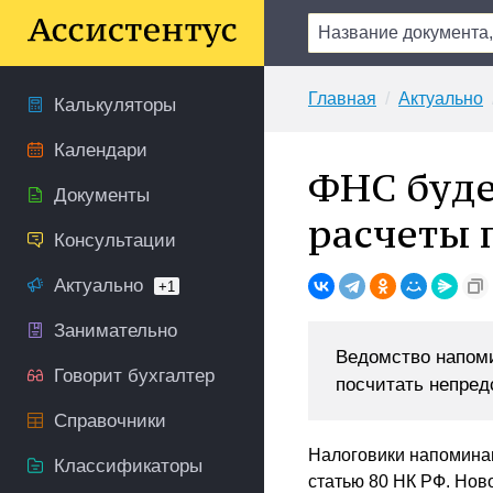
Главная
Актуально
Калькуляторы
Календари
ФНС буде
Документы
расчеты 
Консультации
Актуально
+1
Занимательно
Ведомство напоми
Говорит бухгалтер
посчитать непред
Справочники
Налоговики напоминаю
Классификаторы
статью 80 НК РФ. Нов