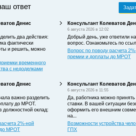
наш ответ
Задат
еватов Денис
Консультант Колеватов Де
6 августа 2026 в 12:02
делить два действия:
Добрый день, уже ответили н
ика фактически
вопрос. Ознакомьтесь по ссыл
ты и решить, можно
Вопрос по поводу расчета 2%
премии и доплаты до МРОТ
приемки временного
ства с недоделками
еватов Денис
Консультант Колеватов Де
6 августа 2026 в 11:55
чала важно разделить
Да, работника можно принять 
оплату до МРОТ.
ставки. В вашей ситуации бе
в должностной оклад:
оформить его внешним совме
на...
расчета 2%-ной
Возможности устройства чело
 до МРОТ
ГПХ