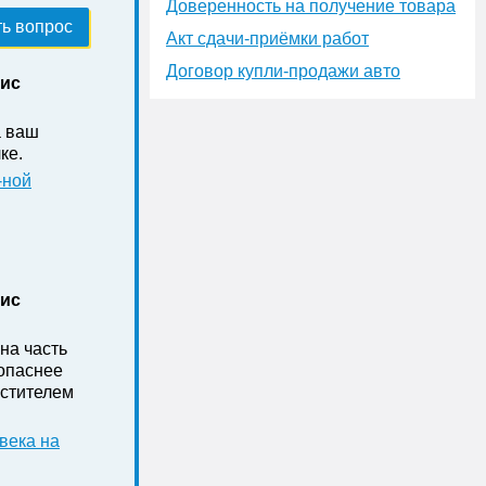
Доверенность на получение товара
ь вопрос
Акт сдачи-приёмки работ
Договор купли-продажи авто
нис
а ваш
ке .
-ной
нис
на часть
зопаснее
стителем
века на