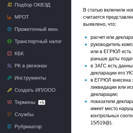
Подбор ОКВЭД
В статью включили но
МРОТ
считается представле
выявлено, что:
Прожиточный мин.
расчет или деклар
Транспортный налог
руководитель комп
или в ЕГРЮЛ есть 
КБК
раньше даты подач
РК в регионах
в ЗАГС есть данны
декларации его УК
Инструменты
в ЕГРЮЛ внесена 
ликвидации или и
Создать ИП/ООО
декларации;
показатели деклар
Термины
+5
имеет место наруш
Службы
контрольных соотн
15/519@).
Рубрикатор