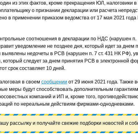
один из этих фактов, кроме прекращения ЮЛ, налоговики в 
плательщику о признании декларации или расчета непред
но в применении приказом ведомства от 17 мая 2021 года
нтрольные соотношения в декларации по НДС (нарушен п. 5
правит уведомление не позднее дня, который идет за днем 
и выявлены недочеты в РСВ (нарушен п. 7 ст. 431 НК РФ), 
я, который следует за днем принятия РСВ в электронной фо
от срок составляет 10 дней.
алоговая в своем
сообщении
от 29 июня 2021 года. Также 
нные меры будут способствовать дополнительным гарантия
росовестных компаний и ИП и, кроме того, противодействи
раций по нереальным действиям фирмами-однодневками.
ашу рассылку и получайте свежие подборки новостей и соб