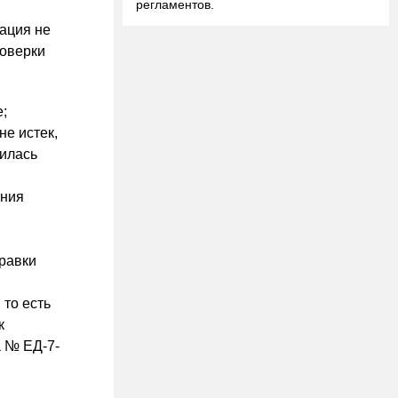
регламентов.
рация не
роверки
;
е истек,
вилась
ания
равки
то есть
к
а № ЕД-7-