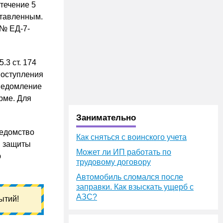
течение 5
ставленным.
 № ЕД-7-
.3 ст. 174
поступления
уведомление
рме. Для
Занимательно
ведомство
Как сняться с воинского учета
м защиты
Может ли ИП работать по
ю
трудовому договору
Автомобиль сломался после
заправки. Как взыскать ущерб с
АЗС?
ытий!