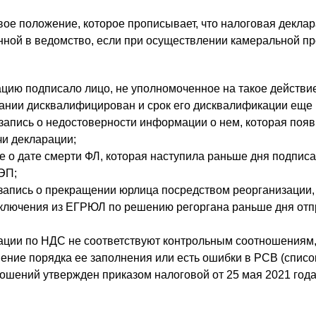
вое положение, которое прописывает, что налоговая декла
нной в ведомство, если при осуществлении камеральной п
ацию подписало лицо, не уполномоченное на такое действие
ании дисквалифицирован и срок его дисквалификации еще н
запись о недостоверности информации о нем, которая поя
и декларации;
е о дате смерти ФЛ, которая наступила раньше дня подпис
ЭП;
запись о прекращении юрлица посредством реорганизации,
сключения из ЕГРЮЛ по решению регоргана раньше дня отп
ации по НДС не соответствуют контрольным соотношениям, 
ение порядка ее заполнения или есть ошибки в РСВ (списо
ошений утвержден приказом налоговой от 25 мая 2021 год