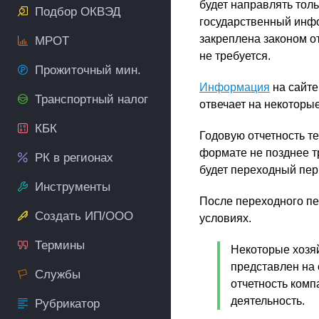
будет направлять толь
Подбор ОКВЭД
государственный инфо
закреплена законом от
МРОТ
не требуется.
Прожиточный мин.
Информация
на сайте
Транспортный налог
отвечает на некоторы
КБК
Годовую отчетность т
формате не позднее т
РК в регионах
будет переходный пери
Инструменты
После переходного пе
Создать ИП/ООО
условиях.
Термины
Некоторые хозяй
представлен на 
Службы
отчетность ком
деятельность.
Рубрикатор