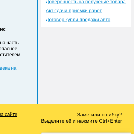
Доверенность на получение товара
Акт сдачи-приёмки работ
Договор купли-продажи авто
нис
на часть
зопаснее
стителем
века на
на сайте
Заметили ошибку?
Выделите её и нажмите Ctrl+Enter