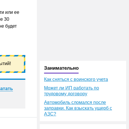
ти или ее
е 30
не будет
ытий!
Занимательно
Как сняться с воинского учета
Может ли ИП работать по
атать
трудовому договору
Автомобиль сломался после
заправки. Как взыскать ущерб с
АЗС?