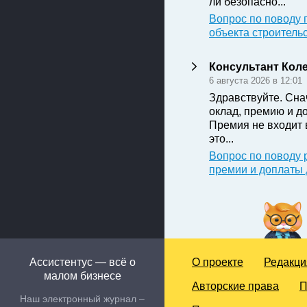
ли безопасно...
Вопрос по поводу 
объекта строитель
Консультант Кол
6 августа 2026 в 12:01
Здравствуйте. Сна
оклад, премию и д
Премия не входит 
это...
Вопрос по поводу 
премии и доплаты
Ассистентус — всё о
О проекте
Редакци
малом бизнесе
Авторские права
П
Наш электронный журнал –