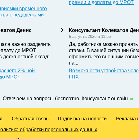
премии и доплаты до МРОТ
приемки временного
ства с недоделками
еватов Денис
Консультант Колеватов Де
6 августа 2026 в 11:55
чала важно разделить
Да, работника можно принять 
оплату до МРОТ.
ставки. В вашей ситуации бе
в должностной оклад:
оформить его внешним совме
на...
расчета 2%-ной
Возможности устройства чело
 до МРОТ
ГПХ
Отвечаем на вопросы бесплатно. Консультант онлайн
я
Обратная связь
Подписка на новости
Реклама 
олитика обработки персональных данных