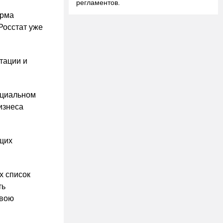
регламентов.
орма
Росстат уже
тации и
ециальном
изнеса
бщих
х список
ть
свою