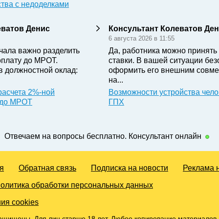
ства с недоделками
еватов Денис
Консультант Колеватов Де
6 августа 2026 в 11:55
чала важно разделить
Да, работника можно принять 
оплату до МРОТ.
ставки. В вашей ситуации бе
в должностной оклад:
оформить его внешним совме
на...
расчета 2%-ной
Возможности устройства чело
 до МРОТ
ГПХ
Отвечаем на вопросы бесплатно. Консультант онлайн
я
Обратная связь
Подписка на новости
Реклама 
олитика обработки персональных данных
ия cookies
ащищены. Для лиц старше 18 лет. Любое копирование материалов 