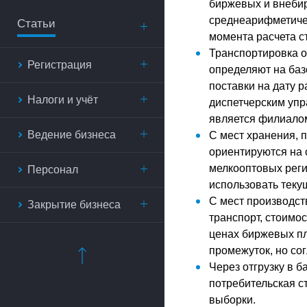
биржевых и внебир
среднеарифметичес
Статьи
момента расчета с
Транспортировка о
Регистрация
определяют на баз
поставки на дату 
Налоги и учёт
диспетчерским упр
является филиало
Ведение бизнеса
С мест хранения, 
ориентируются на
мелкооптовых реги
Персонал
использовать теку
С мест производст
Закрытие бизнеса
транспорт, стоимо
ценах биржевых пл
промежуток, но со
Через отгрузку в 
потребительская с
выборки.