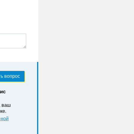
ь вопрос
нис
а ваш
ке .
-ной