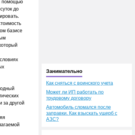
 с помощью
суток до
ировать.
стоимость
ом базисе
ным
 который
условиях
ых
Занимательно
Как сняться с воинского учета
водный
Может ли ИП работать по
тических
трудовому договору
и за другой
Автомобиль сломался после
заправки. Как взыскать ущерб с
няя
АЗС?
олагаемой