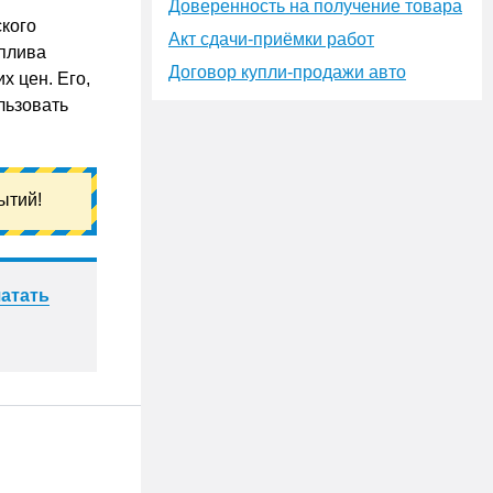
Доверенность на получение товара
ского
Акт сдачи-приёмки работ
оплива
Договор купли-продажи авто
х цен. Его,
льзовать
ытий!
атать