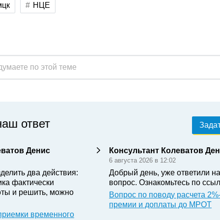
мцк
НЦЕ
наш ответ
Задат
еватов Денис
Консультант Колеватов Де
6 августа 2026 в 12:02
делить два действия:
Добрый день, уже ответили н
ика фактически
вопрос. Ознакомьтесь по ссыл
ты и решить, можно
Вопрос по поводу расчета 2%
премии и доплаты до МРОТ
приемки временного