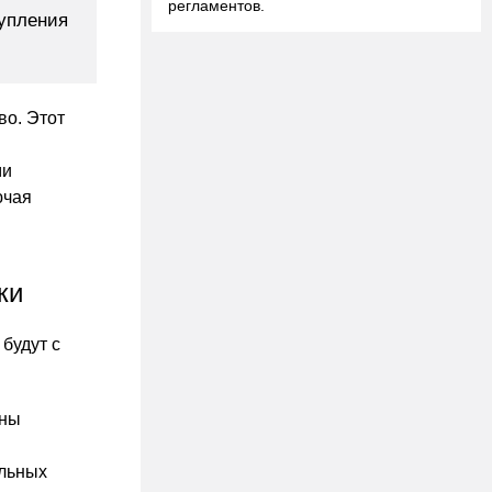
регламентов.
тупления
во. Этот
ми
ючая
ки
будут с
ены
альных