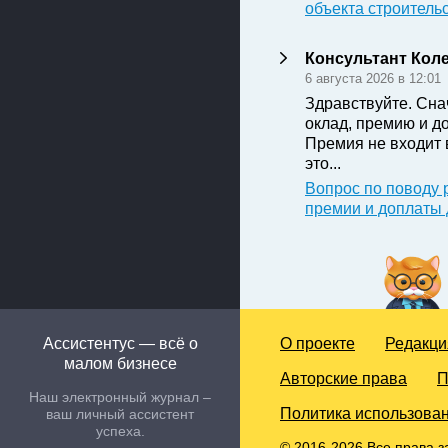
объекта строитель
Консультант Кол
6 августа 2026 в 12:01
Здравствуйте. Сна
оклад, премию и д
Премия не входит 
это...
Вопрос по поводу 
премии и доплаты
Ассистентус — всё о
О проекте
Редакци
малом бизнесе
Авторские права
П
Наш электронный журнал –
Политика использован
ваш личный ассистент
успеха.
© 2016-2026 Все права з