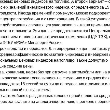
жевых ценовых индексов на топливо. А второй вариант ─
ких значений внебиржевого индекса, определенного за 15 
тоимости. Иногда временной промежуток можно подкоррект
т центра потребления и с мест хранения. В такой ситуации 
е действующих средних цен участников рынка на применим
расчета стоимости. Эти данные предоставляются Централь
авлением топливно-энергетического комплекса (ЦДУ ТЭК),
м ФГБУ «РЭА» Минэнерго России.
производства и перевалки. Для определения цен при таких 
 среднеарифметические показатели биржевых и внебиржев
ональных ценовых индексов на топливо. Также допустимо
щие средние цены.
ва, хранилищ, нефтебаз при отгрузке в автомобили или на 
сть рассчитывают основываясь на сведениях о средних фак
ощадок за 15 сессий за сутки до определения стоимости ил
гласованный с покупателем.
бак автомобиля с раздаточных колонок ценой является сред
тоимость за литр на аналогичное топливо в регионе предп