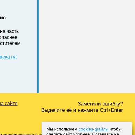
нис
на часть
зопаснее
стителем
века на
на сайте
Заметили ошибку?
Выделите её и нажмите Ctrl+Enter
Мы используем
cookies-файлы
чтобы
сделать сайт удобнее. Оставаясь на
и тиражирование в сети Интернет, либо печатных