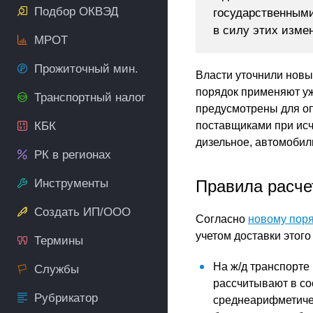
Подбор ОКВЭД
государственными
в силу этих изме
МРОТ
Прожиточный мин.
Власти уточнили новы
порядок применяют уже
Транспортный налог
предусмотрены для о
КБК
поставщиками при исч
дизельное, автомобил
РК в регионах
Инструменты
Правила расче
Создать ИП/ООО
Согласно
новому пор
учетом доставки этого
Термины
На ж/д транспорте
Службы
рассчитывают в со
Рубрикатор
среднеарифметичес