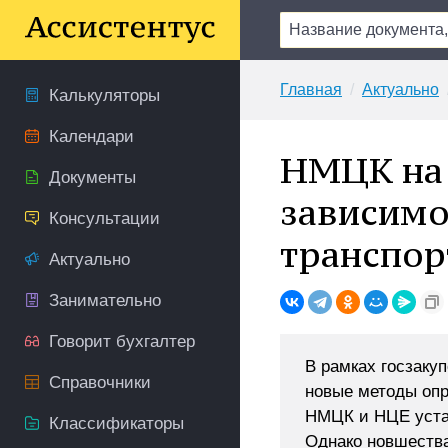
Главная
Актуально
Калькуляторы
Календари
НМЦК на 
Документы
зависимо
Консультации
транспор
Актуально
Занимательно
Говорит бухгалтер
В рамках госзаку
Справочники
новые методы опр
НМЦК и НЦЕ устан
Классификаторы
Однако новшества