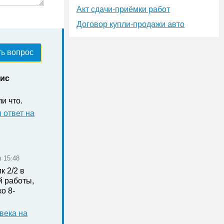
Акт сдачи-приёмки работ
Договор купли-продажи авто
ь вопрос
нис
ли что.
 ответ на
в 15:48
к 2/2 в
й работы,
о 8-
века на