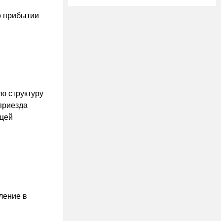
о прибытии
ю структуру
приезда
ющей
ление в