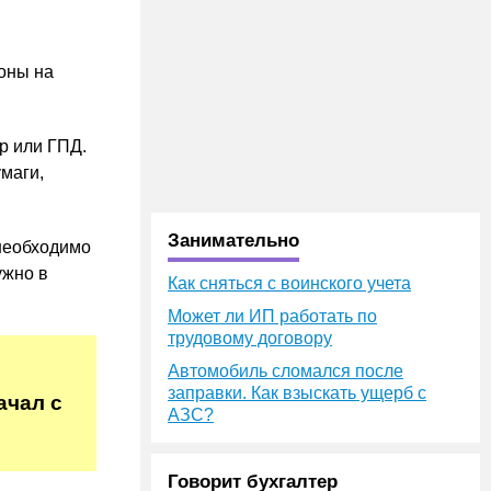
оны на
р или ГПД.
умаги,
Занимательно
 необходимо
ужно в
Как сняться с воинского учета
Может ли ИП работать по
трудовому договору
Автомобиль сломался после
заправки. Как взыскать ущерб с
ачал с
АЗС?
Говорит бухгалтер