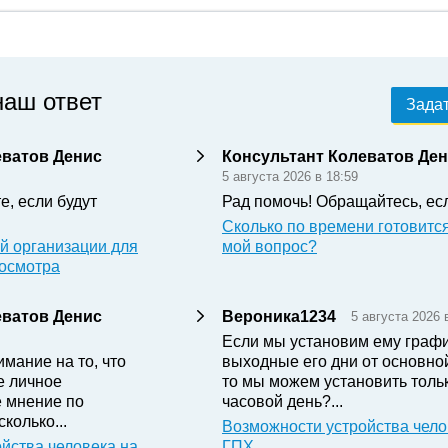
наш ответ
Задат
еватов Денис
Консультант Колеватов Де
5 августа 2026 в 18:59
е, если будут
Рад помочь! Обращайтесь, ес
Сколько по времени готовится
й организации для
мой вопрос?
досмотра
еватов Денис
Вероника1234
5 августа 2026 
Если мы установим ему графи
ание на то, что
выходные его дни от основно
е личное
то мы можем установить тольк
 мнение по
часовой день?...
колько...
Возможности устройства чело
йства человека на
ГПХ