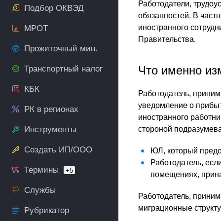
Работодатели, трудоу
Подбор ОКВЭД
обязанностей. В част
иностранного сотрудн
МРОТ
Правительства.
Прожиточный мин.
Что именно из
Транспортный налог
КБК
Работодатель, приним
уведомление о прибыти
РК в регионах
иностранного работни
Инструменты
стороной подразумева
Создать ИП/ООО
ЮЛ, который предо
Работодатель, есл
Термины
+5
помещениях, прин
Службы
Работодатель, приним
миграционные структур
Рубрикатор