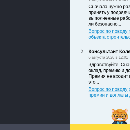
Сначала нужно раз
принять у подрядч
выполненные рабо
ли безопасно...
Вопрос по поводу 
объекта строитель
Консультант Кол
6 августа 2026 в 12:01
Здравствуйте. Сна
оклад, премию и д
Премия не входит 
это...
Вопрос по поводу 
премии и доплаты