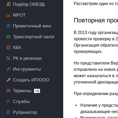
Рассмотрим один из т
Подбор ОКВЭД
МРОТ
Повторная про
Прожиточный мин.
В 2013 году организа
Транспортный налог
провести проверку в 2
Организация обратила
КБК
проверяющих.
РК в регионах
Но представители Вер
Инструменты
отправлено на новое 
может назначаться в 
Создать ИП/ООО
уточненной деклараци
Термины
+5
При определении разу
Службы
Наличие у предста
доказывающие нео
Рубрикатор
Возможность плате