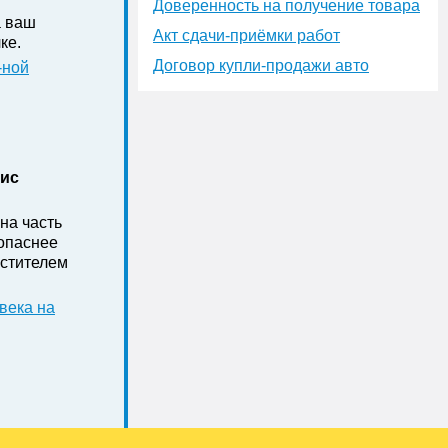
Доверенность на получение товара
а ваш
Акт сдачи-приёмки работ
ке .
Договор купли-продажи авто
-ной
нис
на часть
зопаснее
стителем
века на