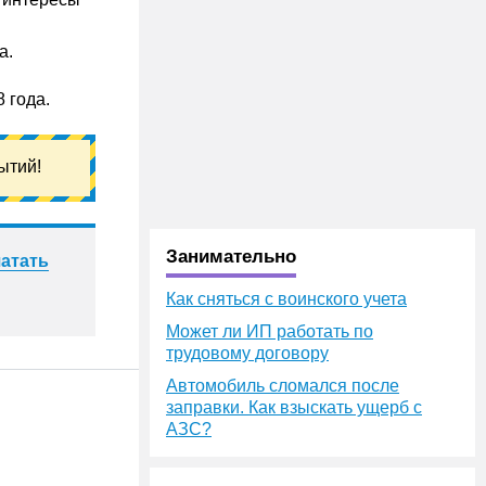
а.
 года.
ытий!
Занимательно
атать
Как сняться с воинского учета
Может ли ИП работать по
трудовому договору
Автомобиль сломался после
заправки. Как взыскать ущерб с
АЗС?