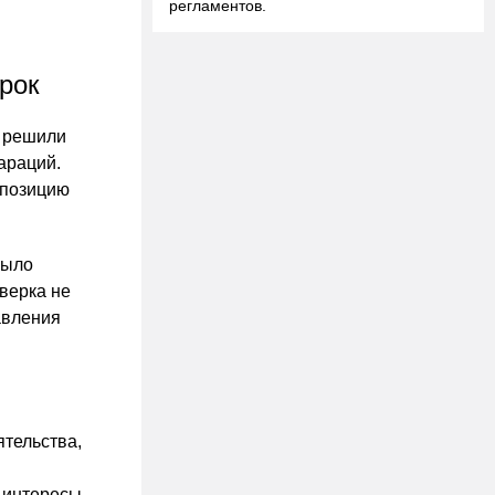
регламентов.
рок
и решили
араций.
 позицию
было
верка не
авления
ятельства,
 интересы