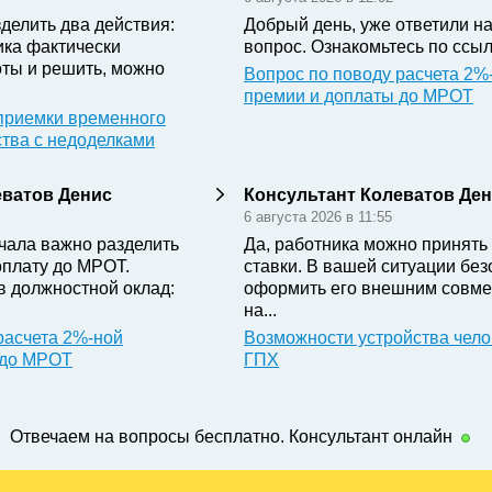
делить два действия:
Добрый день, уже ответили н
ика фактически
вопрос. Ознакомьтесь по ссыл
ты и решить, можно
Вопрос по поводу расчета 2%
премии и доплаты до МРОТ
приемки временного
ства с недоделками
еватов Денис
Консультант Колеватов Де
6 августа 2026 в 11:55
чала важно разделить
Да, работника можно принять 
оплату до МРОТ.
ставки. В вашей ситуации бе
в должностной оклад:
оформить его внешним совме
на...
расчета 2%-ной
Возможности устройства чело
 до МРОТ
ГПХ
Отвечаем на вопросы бесплатно. Консультант онлайн