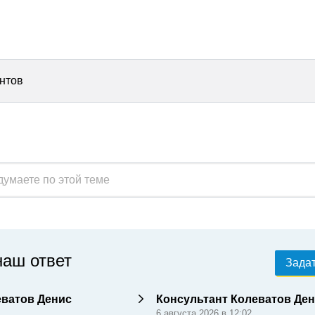
ентов
наш ответ
Задат
еватов Денис
Консультант Колеватов Де
6 августа 2026 в 12:02