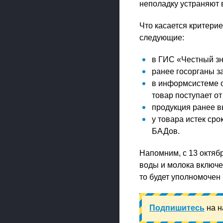
неполадку устраняют в
Что касается критерие
следующие:
в ГИС «Честный зн
ранее госорганы з
в информсистеме о
товар поступает о
продукция ранее в
у товара истек сро
БАДов.
Напомним, с 13 октяб
воды и молока включе
то будет уполномочен
Подпишитесь
на н