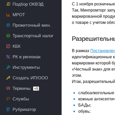
Подбор ОКВЭД
С 1 ноября розничные
Так, Минпромторг зап
МРОТ
маркированной продук
о товаре с учетом обя
Прожиточный мин.
Транспортный налог
Разрешительн
КБК
В рамках
Постановле
РК в регионах
идентификационные ко
маркировки которой б
Инструменты
«Честный знак» для е
этом.
Создать ИП/ООО
Итак, разрешительный
Термины
+5
слабоалкогольные 
Службы
кожные антисептич
БАДы;
Рубрикатор
обувь;