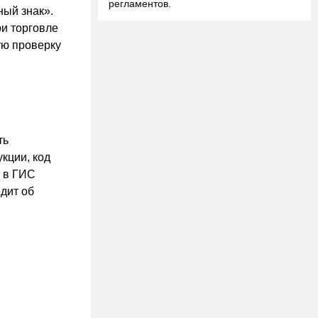
регламентов.
ный знак».
и торговле
ую проверку
ть
кции, код
м в ГИС
дит об