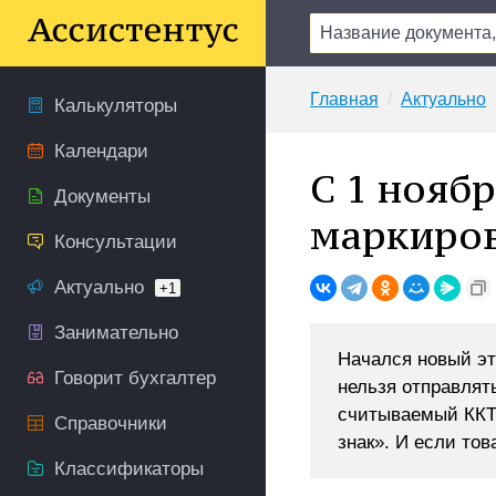
Главная
Актуально
Калькуляторы
Календари
С 1 нояб
Документы
маркиров
Консультации
Актуально
+1
Занимательно
Начался новый эт
Говорит бухгалтер
нельзя отправлять
считываемый ККТ,
Справочники
знак». И если тов
Классификаторы