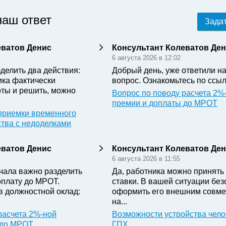
наш ответ
Задат
еватов Денис
Консультант Колеватов Де
6 августа 2026 в 12:02
делить два действия:
Добрый день, уже ответили н
ика фактически
вопрос. Ознакомьтесь по ссыл
ты и решить, можно
Вопрос по поводу расчета 2%
премии и доплаты до МРОТ
приемки временного
ства с недоделками
еватов Денис
Консультант Колеватов Де
6 августа 2026 в 11:55
чала важно разделить
Да, работника можно принять 
оплату до МРОТ.
ставки. В вашей ситуации бе
в должностной оклад:
оформить его внешним совме
на...
расчета 2%-ной
Возможности устройства чело
 до МРОТ
ГПХ