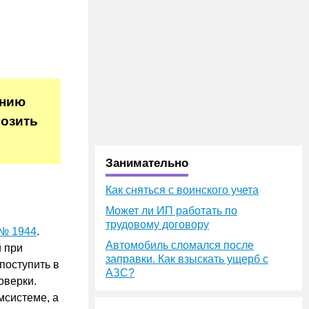
ению
розить
Занимательно
Как сняться с воинского учета
Может ли ИП работать по
трудовому договору
 № 1944
.
Автомобиль сломался после
 при
заправки. Как взыскать ущерб с
поступить в
АЗС?
оверки.
мсистеме, а