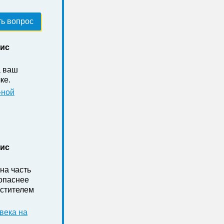
ь вопрос
нис
а ваш
ке .
-ной
нис
на часть
зопаснее
стителем
века на