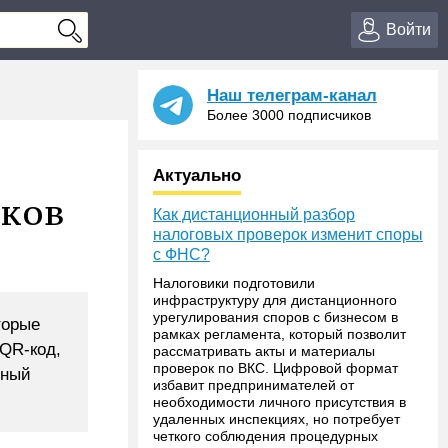
Войти
Наш телеграм-канал
Более 3000 подписчиков
Актуально
иков
Как дистанционный разбор
налоговых проверок изменит споры
с ФНС?
Налоговики подготовили
инфраструктуру для дистанционного
урегулирования споров с бизнесом в
торые
рамках регламента, который позволит
 QR-код,
рассматривать акты и материалы
проверок по ВКС. Цифровой формат
тный
избавит предпринимателей от
необходимости личного присутствия в
удаленных инспекциях, но потребует
четкого соблюдения процедурных