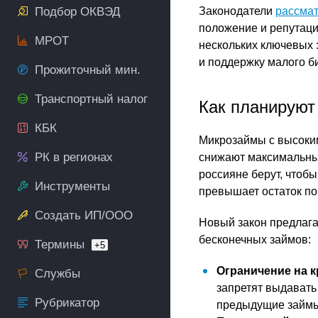
Подбор ОКВЭД
Законодатели
рассма
положение и репутац
МРОТ
нескольких ключевых 
и поддержку малого б
Прожиточный мин.
Транспортный налог
Как планируют
КБК
Микрозаймы с высоким
РК в регионах
снижают максимальный
россияне берут, чтоб
Инструменты
превышает остаток по
Создать ИП/ООО
Новый закон предлага
бесконечных займов:
Термины
+5
Ограничение на 
Службы
запретят выдавать
Рубрикатор
предыдущие займы