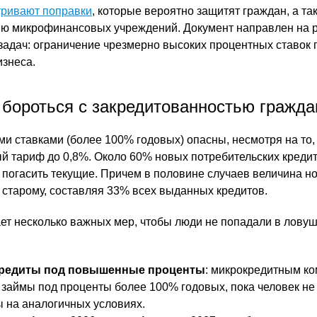
тривают поправки
, которые вероятно защитят граждан, а та
ию микрофинансовых учреждений. Документ направлен на
задач: ограничение чрезмерно высоких процентных ставок 
изнеса.
 бороться с закредитованностью гражда
и ставками (более 100% годовых) опасны, несмотря на то, 
 тариф до 0,8%. Около 60% новых потребительских креди
ы погасить текущие. Причем в половине случаев величина н
 старому, составляя 33% всех выданных кредитов.
ет несколько важных мер, чтобы люди не попадали в ловуш
кредиты под повышенные проценты
: микрокредитным к
 займы под проценты более 100% годовых, пока человек не 
 на аналогичных условиях.