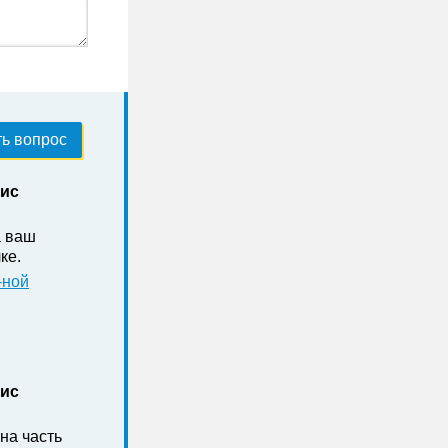
ь вопрос
нис
а ваш
ке .
-ной
нис
на часть