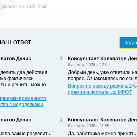
наш ответ
Задат
еватов Денис
Консультант Колеватов Де
6 августа 2026 в 12:02
делить два действия:
Добрый день, уже ответили н
ика фактически
вопрос. Ознакомьтесь по ссыл
ты и решить, можно
Вопрос по поводу расчета 2%
премии и доплаты до МРОТ
приемки временного
ства с недоделками
еватов Денис
Консультант Колеватов Де
6 августа 2026 в 11:55
чала важно разделить
Да, работника можно принять 