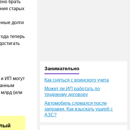
щено брать
ения старых
нные долги
года теперь
достигать
Занимательно
 и ИП могут
Как сняться с воинского учета
 данным
Может ли ИП работать по
 млрд (или
трудовому договору
Автомобиль сломался после
заправки. Как взыскать ущерб с
АЗС?
алый