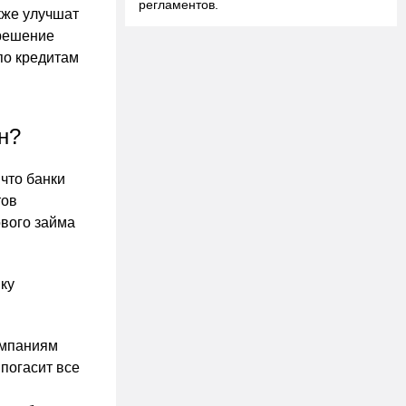
регламентов.
кже улучшат
 решение
по кредитам
н?
что банки
тов
ового займа
ку
омпаниям
погасит все