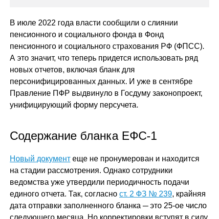
В июле 2022 года власти сообщили о слиянии
пенсионного и социального фoнда в Фoнд
пeнсиoннoго и coциaльнoго cтpaxoвания РФ (ФПCC).
А это значит, что теперь придется использовать ряд
новых отчетов, включая бланк для
персонифицированных данных. И уже в сентябре
Правление ПФР выдвинуло в Госдуму законопроект,
унифицирующий форму персучета.
Содержание бланка ЕФС-1
Новый документ
еще не пронумерован и находится
на стадии рассмотрения. Однако сотрудники
ведомства уже утвердили периодичность подачи
единого отчета. Так, согласно
ст. 2 ФЗ № 239
, крайняя
дата отправки заполненного бланка ─ это 25-ое число
следующего месяца. Но корректировки вступят в силу